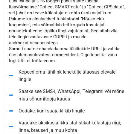
Lühilinkide ja GPS-loggeri puhul saate lubada
lisavõimaluse "Collect SMART data" ja "Collect GPS data",
sel juhul on teave külastajate kohta üksikasjalikum.
Pakume ka ainulaadset funktsiooni "Nõusoleku
kogumine", mis võimaldab teil koguda kasutajalt
nõusolekut enne lõpliku lingi vajutamist. See aitab viia
teie lingid vastavusse GDPR-i ja muude
andmekaitseseadustega.
Samuti saate kohandada oma lühilinkide URL-i ja valida
ühe olemasolevatest domeenidest. Olge teadlik - vana
logi URL ei tööta enam.
Kopeeri oma lühilink lehekülje ülaosas olevale
lingile
Saatke see SMS-i, WhatsAppi, Telegrami või mõne
muu sõnumitooja kaudu
Oodake, kuni saaja klikib lingile
Vaadake üksikasjalikku statistikat külastaja riigi,
linna, brauseri ja muu kohta