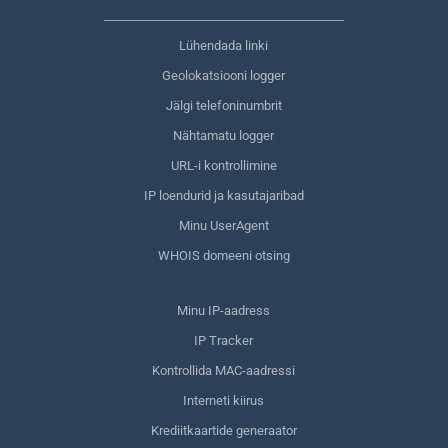
Lühendada linki
Geolokatsiooni logger
Jälgi telefoninumbrit
Nähtamatu logger
URL-i kontrollimine
IP loendurid ja kasutajaribad
Minu UserAgent
WHOIS domeeni otsing
Minu IP-aadress
IP Tracker
Kontrollida MAC-aadressi
Interneti kiirus
Krediitkaartide generaator