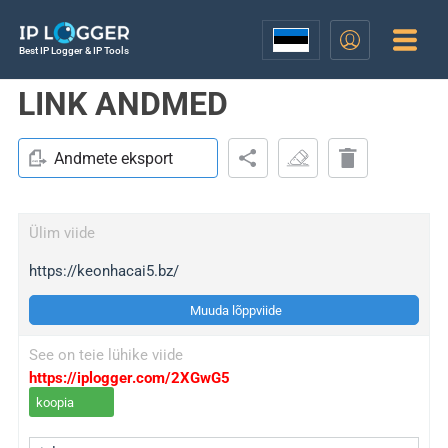
Best IP Logger & IP Tools
LINK ANDMED
Andmete eksport
Ülim viide
https://keonhacai5.bz/
Muuda lõppviide
See on teie lühike viide
https://iplogger.com/2XGwG5
koopia