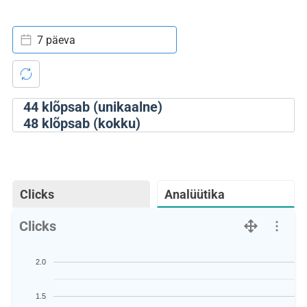
7 päeva
44
klõpsab (unikaalne)
48
klõpsab (kokku)
Clicks
Analüütika
Clicks
2.0
1.5