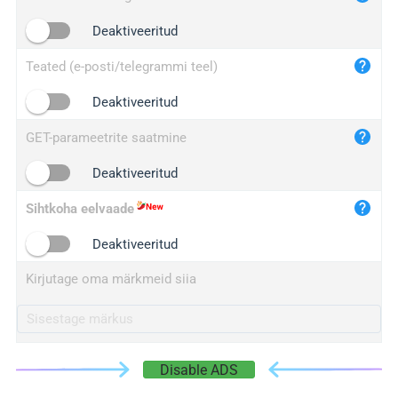
iplogger.cn
Deaktiveeritud
Teated (e-posti/telegrammi teel)
Deaktiveeritud
GET-parameetrite saatmine
Deaktiveeritud
Sihtkoha eelvaade
Deaktiveeritud
Kirjutage oma märkmeid siia
Disable ADS