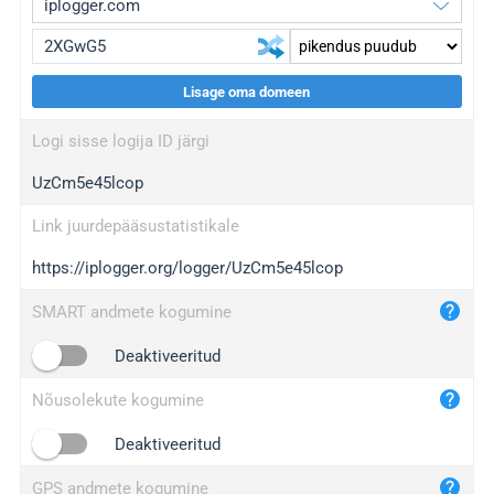
Lisage oma domeen
iplogger.org
upgrade
Logi sisse logija ID järgi
wl.gl
upgrade
UzCm5e45lcop
ed.tc
upgrade
bc.ax
upgrade
Link juurdepääsustatistikale
https://iplogger.org/logger/UzCm5e45lcop
iplogger.com
maper.info
SMART andmete kogumine
iplogger.co
Deaktiveeritud
2no.co
Nõusolekute kogumine
yip.su
iplogger.info
Deaktiveeritud
iplog.co
GPS andmete kogumine