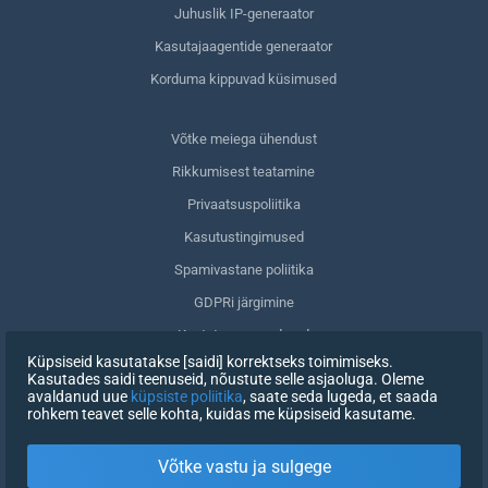
Juhuslik IP-generaator
Kasutajaagentide generaator
Korduma kippuvad küsimused
Võtke meiega ühendust
Rikkumisest teatamine
Privaatsuspoliitika
Kasutustingimused
Spamivastane poliitika
GDPRi järgimine
Kustuta oma andmed
Küpsiseid kasutatakse [saidi] korrektseks toimimiseks.
Nõusoleku tagasivõtmine
Kasutades saidi teenuseid, nõustute selle asjaoluga. Oleme
avaldanud uue
küpsiste poliitika
, saate seda lugeda, et saada
rohkem teavet selle kohta, kuidas me küpsiseid kasutame.
REGISTREERIMINE
Võtke vastu ja sulgege
X