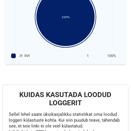
100%
bot
1
100%
KUIDAS KASUTADA LOODUD
LOGGERIT
Sellel lehel saate üksikasjalikku statistikat oma loodud
loggeri külastuste kohta. Kui siin puudub teave, tähendab
see, et teie linki ei ole veel külastatud.