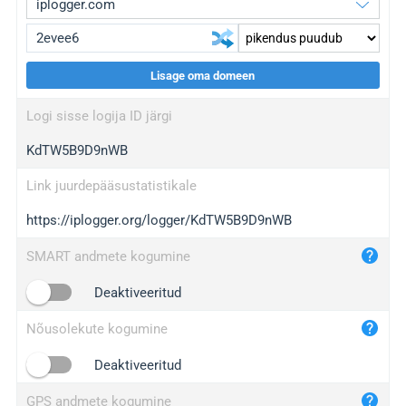
Lisage oma domeen
iplogger.org
upgrade
Logi sisse logija ID järgi
wl.gl
upgrade
KdTW5B9D9nWB
ed.tc
upgrade
bc.ax
upgrade
Link juurdepääsustatistikale
https://iplogger.org/logger/KdTW5B9D9nWB
iplogger.com
maper.info
SMART andmete kogumine
iplogger.co
Deaktiveeritud
2no.co
Nõusolekute kogumine
yip.su
iplogger.info
Deaktiveeritud
iplog.co
GPS andmete kogumine