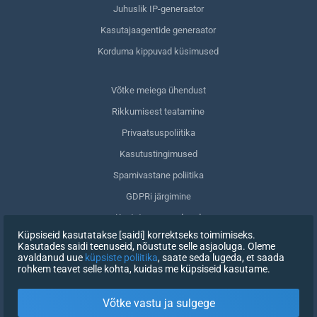
Juhuslik IP-generaator
Kasutajaagentide generaator
Korduma kippuvad küsimused
Võtke meiega ühendust
Rikkumisest teatamine
Privaatsuspoliitika
Kasutustingimused
Spamivastane poliitika
GDPRi järgimine
Kustuta oma andmed
Küpsiseid kasutatakse [saidi] korrektseks toimimiseks.
Nõusoleku tagasivõtmine
Kasutades saidi teenuseid, nõustute selle asjaoluga. Oleme
avaldanud uue
küpsiste poliitika
, saate seda lugeda, et saada
rohkem teavet selle kohta, kuidas me küpsiseid kasutame.
REGISTREERIMINE
Võtke vastu ja sulgege
X