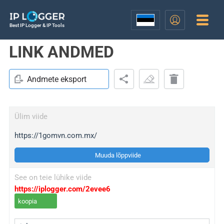
Best IP Logger & IP Tools
LINK ANDMED
Andmete eksport
Ülim viide
https://1gomvn.com.mx/
Muuda lõppviide
See on teie lühike viide
https://iplogger.com/2evee6
koopia