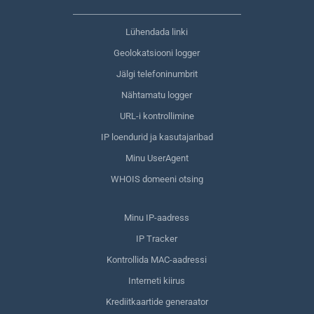
Lühendada linki
Geolokatsiooni logger
Jälgi telefoninumbrit
Nähtamatu logger
URL-i kontrollimine
IP loendurid ja kasutajaribad
Minu UserAgent
WHOIS domeeni otsing
Minu IP-aadress
IP Tracker
Kontrollida MAC-aadressi
Interneti kiirus
Krediitkaartide generaator