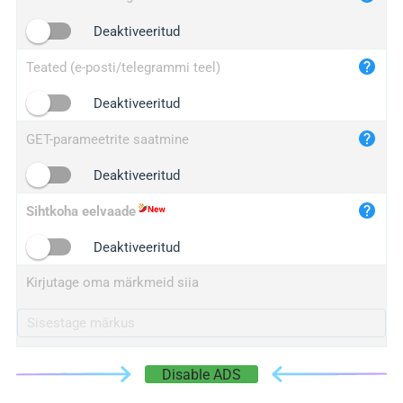
iplogger.cn
Deaktiveeritud
Teated (e-posti/telegrammi teel)
Deaktiveeritud
GET-parameetrite saatmine
Deaktiveeritud
Sihtkoha eelvaade
Deaktiveeritud
Kirjutage oma märkmeid siia
Disable ADS