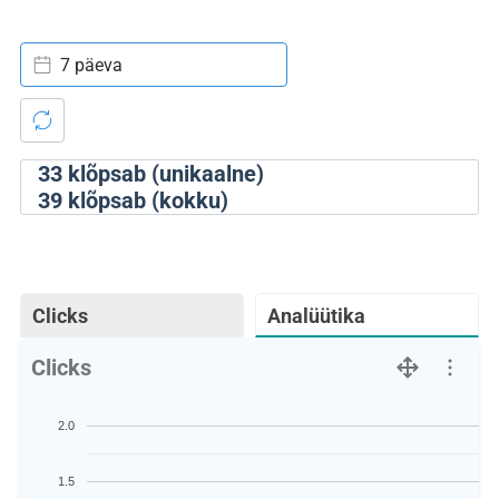
7 päeva
33
klõpsab (unikaalne)
39
klõpsab (kokku)
Clicks
Analüütika
Clicks
2.0
1.5