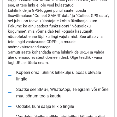
loggeri külastuste kohta. Kui siin puudub teave, tähendab
see, et teie linki ei ole veel külastatud.
Lühilinkide ja GPS-loggeri puhul saate lubada
lisavõimaluse "Collect SMART data" ja "Collect GPS data",
sel juhul on teave külastajate kohta üksikasjalikum.
Pakume ka ainulaadset funktsiooni "Nõusoleku
kogumine", mis võimaldab teil koguda kasutajalt
nõusolekut enne lõpliku lingi vajutamist. See aitab viia
teie lingid vastavusse GDPR-i ja muude
andmekaitseseadustega.
Samuti saate kohandada oma lühilinkide URL-i ja valida
ühe olemasolevatest domeenidest. Olge teadlik - vana
logi URL ei tööta enam.
Kopeeri oma lühilink lehekülje ülaosas olevale
lingile
Saatke see SMS-i, WhatsAppi, Telegrami või mõne
muu sõnumitooja kaudu
Oodake, kuni saaja klikib lingile
Vaadake üksikasjalikku statistikat külastaja riigi,