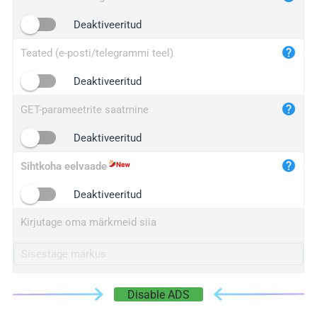
iplogger.cn
Deaktiveeritud
Teated (e-posti/telegrammi teel)
Deaktiveeritud
GET-parameetrite saatmine
Deaktiveeritud
Sihtkoha eelvaade
Deaktiveeritud
Kirjutage oma märkmeid siia
Disable ADS