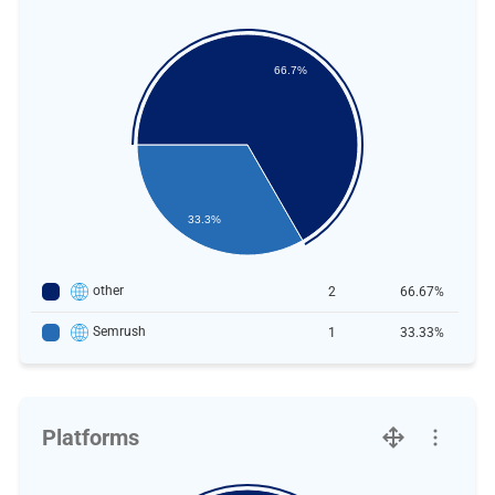
66.7%
33.3%
other
2
66.67%
Semrush
1
33.33%
Platforms