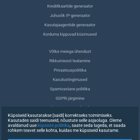
Krediitkaartide generaator
Juhuslik IP-generaator
Kasutajaagentide generaator
Korduma kippuvad küsimused
Võtke meiega ühendust
Rikkumisest teatamine
Privaatsuspoliitika
Kasutustingimused
Spamivastane poliitika
GDPRi järgimine
Kustuta oma andmed
Küpsiseid kasutatakse [saidi] korrektseks toimimiseks.
Nõusoleku tagasivõtmine
Kasutades saidi teenuseid, nõustute selle asjaoluga. Oleme
avaldanud uue
küpsiste poliitika
, saate seda lugeda, et saada
rohkem teavet selle kohta, kuidas me küpsiseid kasutame.
REGISTREERIMINE