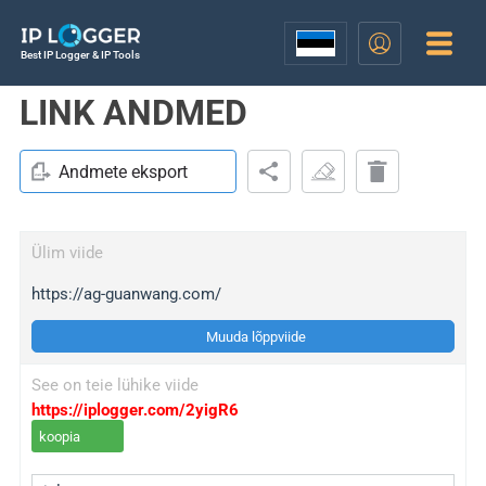
Best IP Logger & IP Tools
LINK ANDMED
Andmete eksport
Ülim viide
https://ag-guanwang.com/
Muuda lõppviide
See on teie lühike viide
https://iplogger.com/2yigR6
koopia