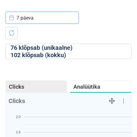
7 päeva
76
klõpsab (unikaalne)
102
klõpsab (kokku)
Clicks
Analüütika
Clicks
2.0
1.5