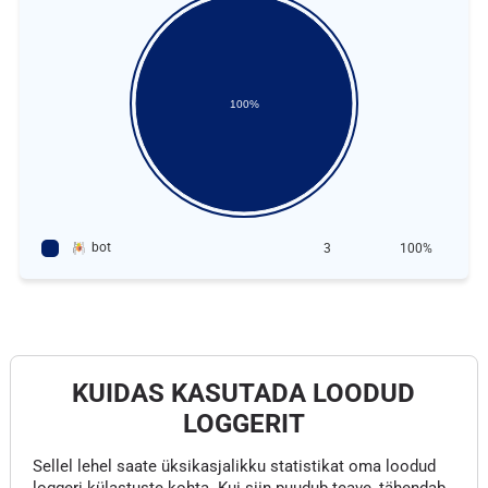
100%
bot
3
100%
KUIDAS KASUTADA LOODUD
LOGGERIT
Sellel lehel saate üksikasjalikku statistikat oma loodud