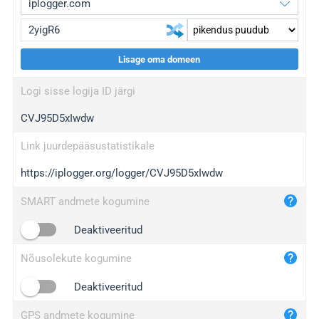
Lisage oma domeen
iplogger.org
upgrade
Logi sisse logija ID järgi
wl.gl
upgrade
CVJ95D5xIwdw
ed.tc
upgrade
bc.ax
upgrade
Link juurdepääsustatistikale
https://iplogger.org/logger/CVJ95D5xIwdw
iplogger.com
maper.info
SMART andmete kogumine
iplogger.co
Deaktiveeritud
2no.co
Nõusolekute kogumine
yip.su
iplogger.info
Deaktiveeritud
iplog.co
GPS andmete kogumine