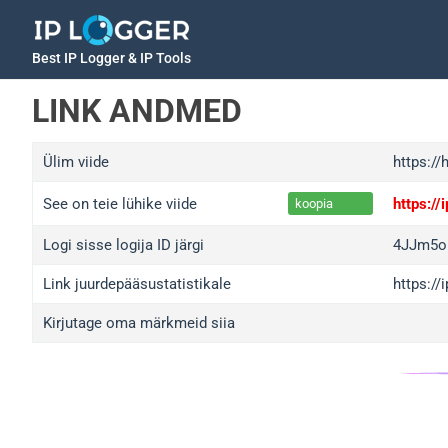
Best IP Logger & IP Tools
LINK ANDMED
Ülim viide
https:/
See on teie lühike viide
https:/
koopia
Logi sisse logija ID järgi
4JJm5o
Link juurdepääsustatistikale
https:/
Kirjutage oma märkmeid siia