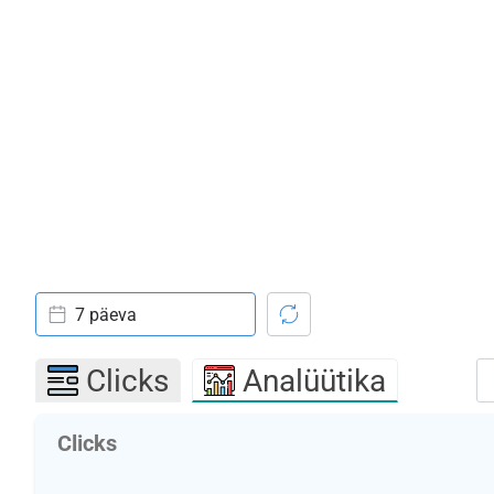
7 päeva
Clicks
Analüütika
Clicks