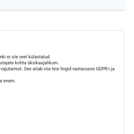
nki ei ole veel külastatud.
astajate kohta üksikasjalikum.
jutamist. See aitab viia teie lingid vastavusse GDPR-i ja
ta enam.