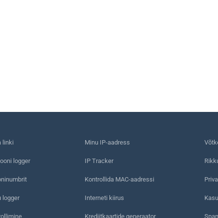
linki
Minu IP-aadress
Võtk
ooni logger
IP Tracker
Rikk
oninumbrit
Kontrollida MAC-aadressi
Priva
 logger
Interneti kiirus
Kasu
rollimine
Krediitkaartide generaator
Spam