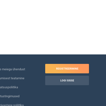
REGISTREERIMINE
e meiega ühendust
umisest teatamine
LOGI SISSE
atsuspoliitika
tustingimused
ivastane poliitika