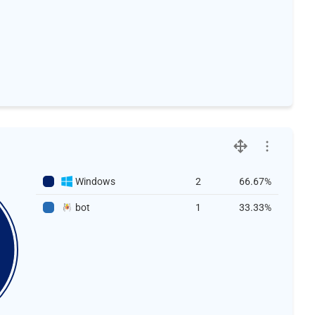
Windows
2
66.67%
bot
1
33.33%