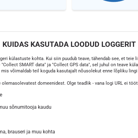
KUIDAS KASUTADA LOODUD LOGGERIT
eri külastuste kohta. Kui siin puudub teave, tähendab see, et teie li
 "Collect SMART data" ja "Collect GPS data", sel juhul on teave kül
s võimaldab teil koguda kasutajalt nõusolekut enne lõpliku lingi va
e olemasolevatest domeenidest. Olge teadlik - vana logi URL ei töö
le
 muu sõnumitooja kaudu
inna, brauseri ja muu kohta