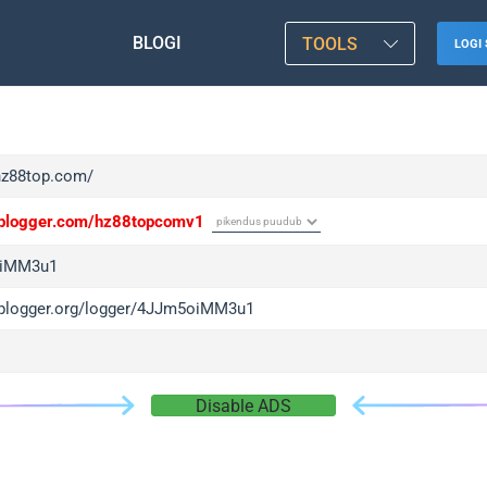
BLOGI
TOOLS
LOGI 
/hz88top.com/
/iplogger.com/hz88topcomv1
iMM3u1
/iplogger.org/logger/4JJm5oiMM3u1
Disable ADS