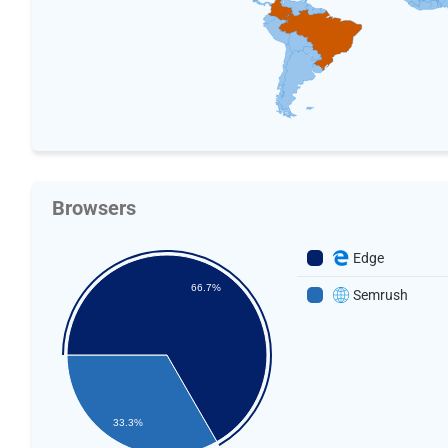
Browsers
Edge
66.7%
Semrush
33.3%