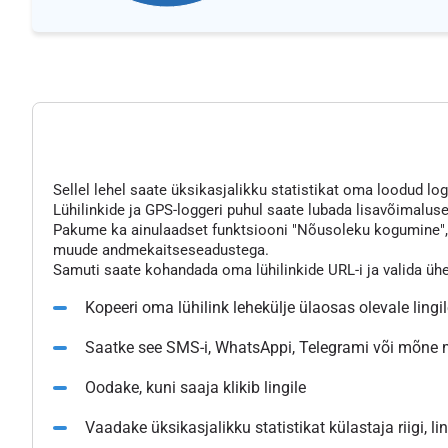
Sellel lehel saate üksikasjalikku statistikat oma loodud logg
Lühilinkide ja GPS-loggeri puhul saate lubada lisavõimaluse
Pakume ka ainulaadset funktsiooni "Nõusoleku kogumine", mi
muude andmekaitseseadustega.
Samuti saate kohandada oma lühilinkide URL-i ja valida üh
Kopeeri oma lühilink lehekülje ülaosas olevale lingi
Saatke see SMS-i, WhatsAppi, Telegrami või mõne
Oodake, kuni saaja klikib lingile
Vaadake üksikasjalikku statistikat külastaja riigi, l