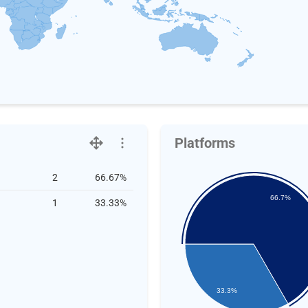
Platforms
2
66.67%
66.7%
1
33.33%
33.3%