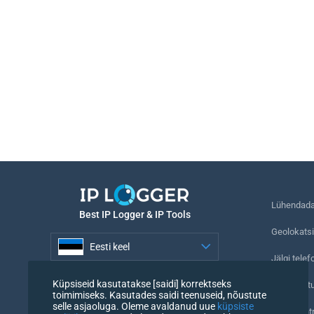
Lühendada 
Best IP Logger & IP Tools
Geolokatsi
Eesti keel
Jälgi telef
Eesti keel
Küpsiseid kasutatakse [saidi] korrektseks
Nähtamatu
toimimiseks. Kasutades saidi teenuseid, nõustute
selle asjaoluga. Oleme avaldanud uue
küpsiste
URL-i kont