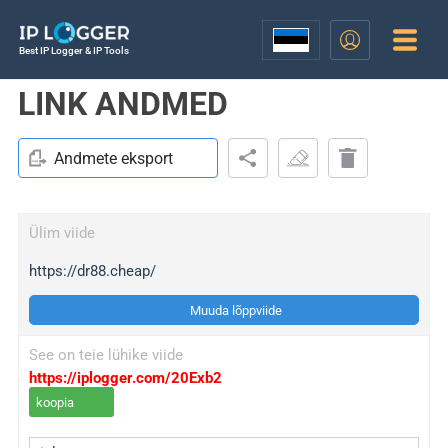
Best IP Logger & IP Tools
LINK ANDMED
Andmete eksport
Ülim viide
https://dr88.cheap/
Muuda lõppviide
See on teie lühike viide
https://iplogger.com/20Exb2
koopia