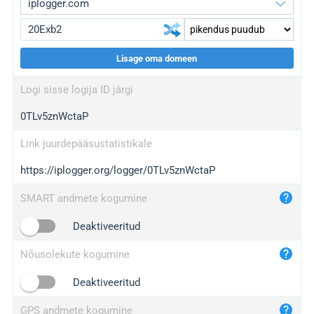
Lisage oma domeen
iplogger.org
upgrade
Logi sisse logija ID järgi
wl.gl
upgrade
0TLv5znWctaP
ed.tc
upgrade
bc.ax
upgrade
Link juurdepääsustatistikale
https://iplogger.org/logger/0TLv5znWctaP
iplogger.com
maper.info
SMART andmete kogumine
iplogger.co
Deaktiveeritud
2no.co
Nõusolekute kogumine
yip.su
iplogger.info
Deaktiveeritud
iplog.co
GPS andmete kogumine