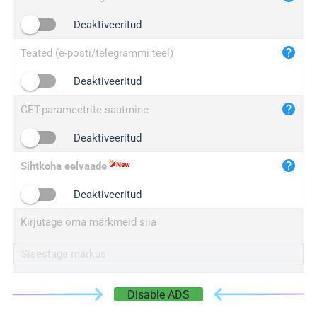
iplogger.cn
Deaktiveeritud
Teated (e-posti/telegrammi teel)
Deaktiveeritud
GET-parameetrite saatmine
Deaktiveeritud
Sihtkoha eelvaade
Deaktiveeritud
Kirjutage oma märkmeid siia
Disable ADS