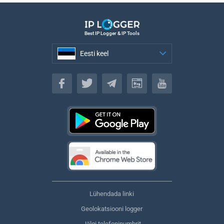
Best IP Logger & IP Tools
Eesti keel
Eesti keel
Lühendada linki
Geolokatsiooni logger
Jälgi telefoninumbrit