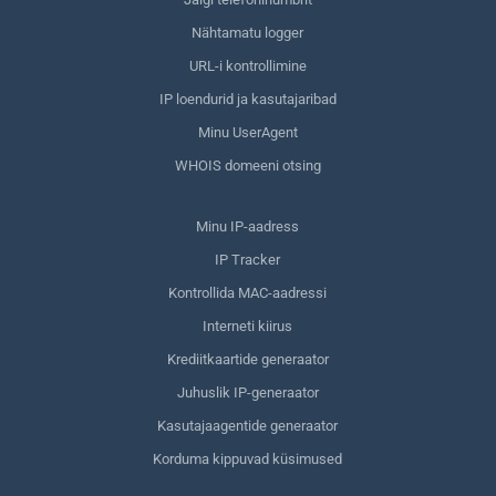
Nähtamatu logger
URL-i kontrollimine
IP loendurid ja kasutajaribad
Minu UserAgent
WHOIS domeeni otsing
Minu IP-aadress
IP Tracker
Kontrollida MAC-aadressi
Interneti kiirus
Krediitkaartide generaator
Juhuslik IP-generaator
Kasutajaagentide generaator
Korduma kippuvad küsimused