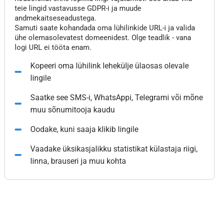
teie lingid vastavusse GDPR-i ja muude
andmekaitseseadustega.
Samuti saate kohandada oma lühilinkide URL-i ja valida
ühe olemasolevatest domeenidest. Olge teadlik - vana
logi URL ei tööta enam.
Kopeeri oma lühilink lehekülje ülaosas olevale
lingile
Saatke see SMS-i, WhatsAppi, Telegrami või mõne
muu sõnumitooja kaudu
Oodake, kuni saaja klikib lingile
Vaadake üksikasjalikku statistikat külastaja riigi,
linna, brauseri ja muu kohta