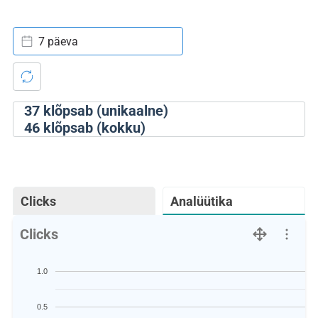
7 päeva
37
klõpsab (unikaalne)
46
klõpsab (kokku)
Clicks
Analüütika
Clicks
1.0
0.5