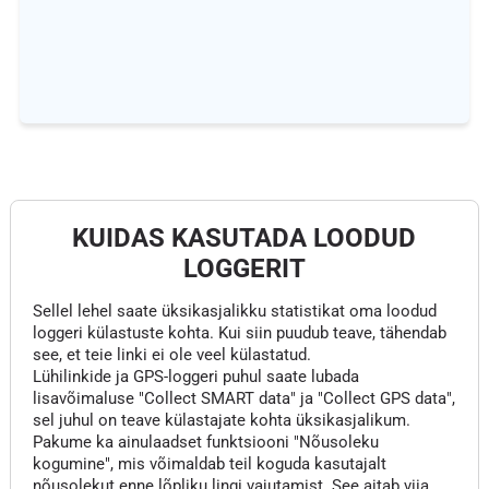
KUIDAS KASUTADA LOODUD
LOGGERIT
Sellel lehel saate üksikasjalikku statistikat oma loodud
loggeri külastuste kohta. Kui siin puudub teave, tähendab
see, et teie linki ei ole veel külastatud.
Lühilinkide ja GPS-loggeri puhul saate lubada
lisavõimaluse "Collect SMART data" ja "Collect GPS data",
sel juhul on teave külastajate kohta üksikasjalikum.
Pakume ka ainulaadset funktsiooni "Nõusoleku
kogumine", mis võimaldab teil koguda kasutajalt
nõusolekut enne lõpliku lingi vajutamist. See aitab viia