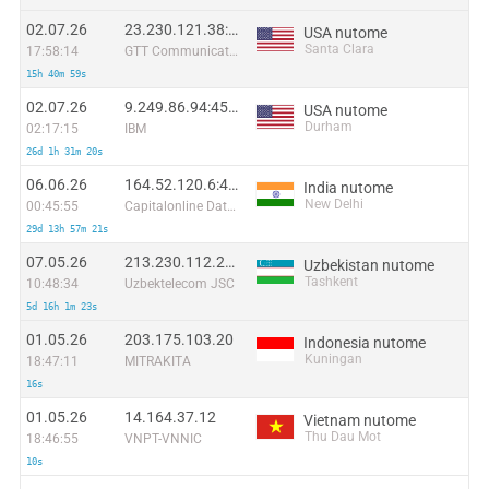
02.07.26
23.230.121.38:63412
USA nutome
Santa Clara
17:58:14
GTT Communications Inc.
15h 40m 59s
02.07.26
9.249.86.94:45016
USA nutome
Durham
02:17:15
IBM
26d 1h 31m 20s
06.06.26
164.52.120.6:46548
India nutome
New Delhi
00:45:55
Capitalonline Data Service (HK) Co
29d 13h 57m 21s
07.05.26
213.230.112.237
Uzbekistan nutome
Tashkent
10:48:34
Uzbektelecom JSC
5d 16h 1m 23s
01.05.26
203.175.103.20
Indonesia nutome
Kuningan
18:47:11
MITRAKITA
16s
01.05.26
14.164.37.12
Vietnam nutome
Thu Dau Mot
18:46:55
VNPT-VNNIC
10s