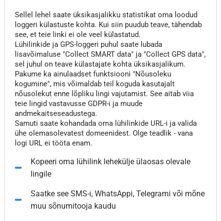
Sellel lehel saate üksikasjalikku statistikat oma loodud
loggeri külastuste kohta. Kui siin puudub teave, tähendab
see, et teie linki ei ole veel külastatud.
Lühilinkide ja GPS-loggeri puhul saate lubada
lisavõimaluse "Collect SMART data" ja "Collect GPS data",
sel juhul on teave külastajate kohta üksikasjalikum.
Pakume ka ainulaadset funktsiooni "Nõusoleku
kogumine", mis võimaldab teil koguda kasutajalt
nõusolekut enne lõpliku lingi vajutamist. See aitab viia
teie lingid vastavusse GDPR-i ja muude
andmekaitseseadustega.
Samuti saate kohandada oma lühilinkide URL-i ja valida
ühe olemasolevatest domeenidest. Olge teadlik - vana
logi URL ei tööta enam.
Kopeeri oma lühilink lehekülje ülaosas olevale
lingile
Saatke see SMS-i, WhatsAppi, Telegrami või mõne
muu sõnumitooja kaudu