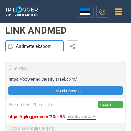
Best IP Logger & IP Tools
LINK ANDMED
Andmete eksport
Ülim viide
https://powerindiversityisrael.com/
Muuda lõppviide
See on teie lühike viide
koopia
https://iplogger.com/23srR5
Logi sisse logija ID järgi