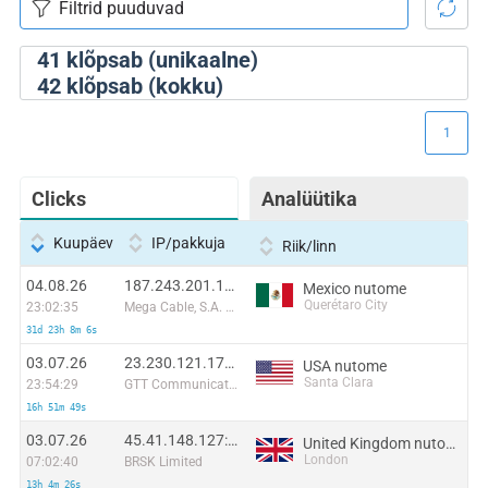
41
klõpsab (unikaalne)
42
klõpsab (kokku)
1
Clicks
Analüütika
Kuupäev
IP/pakkuja
Riik/linn
04.08.26
187.243.201.117:14102
Mexico nutome
Querétaro City
23:02:35
Mega Cable, S.A. de C.V.
31d 23h 8m 6s
03.07.26
23.230.121.175:57986
USA nutome
Santa Clara
23:54:29
GTT Communications Inc.
16h 51m 49s
03.07.26
45.41.148.127:54904
United Kingdom nutome
London
07:02:40
BRSK Limited
13h 4m 26s