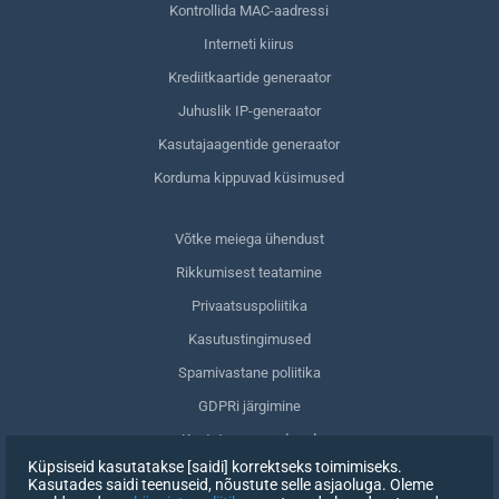
Kontrollida MAC-aadressi
Interneti kiirus
Krediitkaartide generaator
Juhuslik IP-generaator
Kasutajaagentide generaator
Korduma kippuvad küsimused
Võtke meiega ühendust
Rikkumisest teatamine
Privaatsuspoliitika
Kasutustingimused
Spamivastane poliitika
GDPRi järgimine
Kustuta oma andmed
Küpsiseid kasutatakse [saidi] korrektseks toimimiseks.
Nõusoleku tagasivõtmine
Kasutades saidi teenuseid, nõustute selle asjaoluga. Oleme