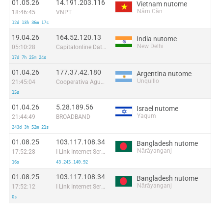
01.05.26
14.191.203.116
Vietnam nutome
Năm Căn
18:46:45
VNPT
12d 13h 36m 17s
19.04.26
164.52.120.13
India nutome
New Delhi
05:10:28
Capitalonline Data Service (HK) Co
17d 7h 25m 24s
01.04.26
177.37.42.180
Argentina nutome
Unquillo
21:45:04
Cooperativa Agua Y Servicios Publicos Unquillo Mendiolaza Limitada
15s
01.04.26
5.28.189.56
Israel nutome
Yaqum
21:44:49
BROADBAND
243d 3h 52m 21s
01.08.25
103.117.108.34
Bangladesh nutome
Nārāyanganj
17:52:28
I Link Internet Service (I.T)
16s
43.245.140.92
01.08.25
103.117.108.34
Bangladesh nutome
Nārāyanganj
17:52:12
I Link Internet Service (I.T)
0s