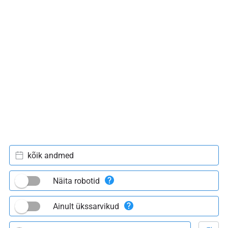
kõik andmed
Näita robotid
Ainult ükssarvikud