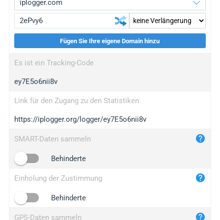
Fügen Sie Ihre eigene Domain hinzu
iplogger.org
upgrade
Es ist ein Tracking-Code
wl.gl
upgrade
ey7E5o6nii8v
ed.tc
upgrade
bc.ax
upgrade
Link für den Zugang zu den Statistiken
https://iplogger.org/logger/ey7E5o6nii8v
iplogger.com
maper.info
SMART-Daten sammeln
iplogger.co
Behinderte
2no.co
Einholung der Zustimmung
yip.su
iplogger.info
Behinderte
iplog.co
GPS-Daten sammeln