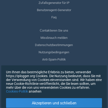
Zufallsgenerator für IP
Benutzeragent-Generator
Faq
Сontaktieren Sie uns
Missbrauch melden
Datenschutzbestimmungen
Nutzungsbedingungen
Anti-Spam-Politik
GDPR-Einhaltung
Um Ihnen das bestmögliche Erlebnis zu bieten, verwendet
Meine Daten löschen
https://iplogger.org Cookies. Die Nutzung bedeutet, dass Sie mit
der Verwendung von Cookies einverstanden sind. Wir haben eine
Zustimmung zurückziehen
neue Cookie-Richtlinie veröffentlicht, die Sie lesen sollten, um
mehr über die von uns verwendeten Cookies zu erfahren.
Cookies-Politik
ansehen
REGISTRIEREN SIE SICH
Akzeptieren und schließen
X
EINTRAGEN