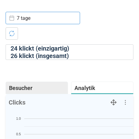
7 tage
24
klickt (einzigartig)
26
klickt (insgesamt)
Besucher
Analytik
Clicks
1.0
0.5