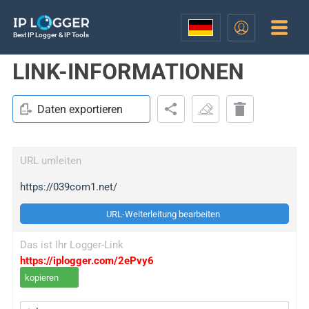
Best IP Logger & IP Tools
LINK-INFORMATIONEN
Daten exportieren
URL umleiten
https://039com1.net/
URL-Weiterleitung bearbeiten
Das ist Ihr Logger-Link
https://iplogger.com/2ePvy6
kopieren