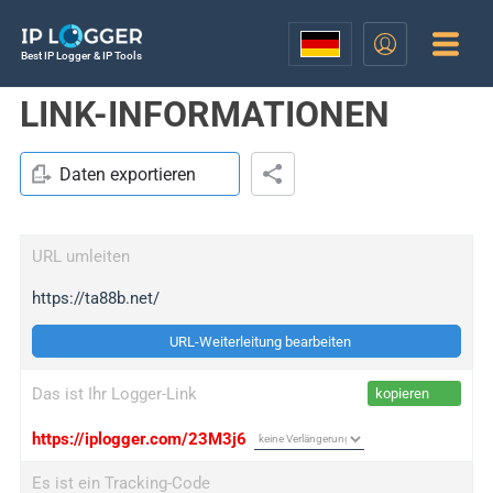
Best IP Logger & IP Tools
LINK-INFORMATIONEN
Daten exportieren
URL umleiten
https://ta88b.net/
URL-Weiterleitung bearbeiten
Das ist Ihr Logger-Link
kopieren
https://iplogger.com/23M3j6
Es ist ein Tracking-Code