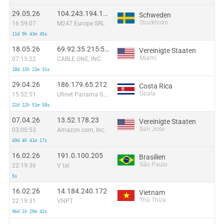
29.05.26
104.243.194.193:58724
Schweden
Stockholm
16:59:07
M247 Europe SRL
11d 9h 43m 45s
18.05.26
69.92.35.215:58771
Vereinigte Staaten
Miami
07:15:22
CABLE ONE, INC.
18d 15h 22m 31s
29.04.26
186.179.65.212
Costa Rica
Upala
15:52:51
Ufinet Panama S.A.
22d 12h 51m 58s
07.04.26
13.52.178.23
Vereinigte Staaten
San Jose
03:00:53
Amazon.com, Inc.
49d 4h 41m 17s
16.02.26
191.0.100.205
Brasilien
São Paulo
22:19:36
V tal
5s
16.02.26
14.184.240.172
Vietnam
Thủ Thừa
22:19:31
VNPT
96d 1h 20m 42s