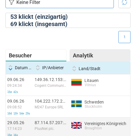
53
klickt (einzigartig)
69
klickt (insgesamt)
1
Besucher
Analytik
Datum und Uhrzeit
IP/Anbieter
Land/Stadt
09.06.26
149.36.12.153:24630
Litauen
Vilnius
09:24:34
Cogent Communications
15m 42s
09.06.26
104.222.172.238:51826
Schweden
Stockholm
09:08:52
M247 Europe SRL
10d 15h 54m 29s
29.05.26
87.114.57.207:40649
Vereinigtes Königreich
Broughton
17:14:23
PlusNet plc.
15m 16s