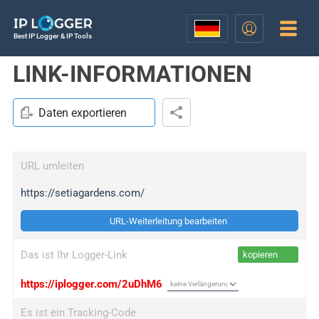
Best IP Logger & IP Tools
LINK-INFORMATIONEN
Daten exportieren
URL umleiten
https://setiagardens.com/
URL-Weiterleitung bearbeiten
Das ist Ihr Logger-Link
kopieren
https://iplogger.com/2uDhM6
Es ist ein Tracking-Code