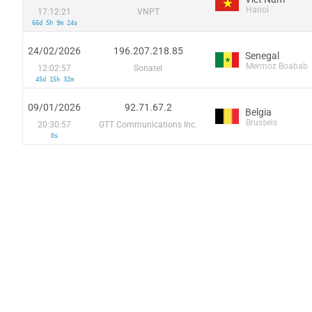
Hanoi
17:12:21
VNPT
66d 5h 9m 24s
24/02/2026
196.207.218.85
Senegal
Mermoz Boabab
12:02:57
Sonatel
45d 15h 32m
09/01/2026
92.71.67.2
Belgia
Brussels
20:30:57
GTT Communications Inc.
0s