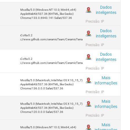
Dados
Mozilla/5.0 (Windows NT 10.0; Win64; x64)
inteligentes
AppleWebKit/537.36 (KHTML, like Gecko)
Chrome/133.0.6943.141 Safari/537.36
Precisão: IP
Dados
inteligentes
TerraCotta 0.2
https://www.github.com/ceramicTeam/CeramicTerracotta
Precisão: IP
Dados
inteligentes
TerraCotta 0.2
https://www.github.com/ceramicTeam/CeramicTerracotta
Precisão: IP
Mais
Mozilla/5.0 (Macintosh; Intel Mac OS X 10_15_7)
informações
AppleWebKit/537.36 (KHTML, like Gecko)
Chrome/136.0.0.0 Safari/537.36
Precisão: IP
Mais
Mozilla/5.0 (Macintosh; Intel Mac OS X 10_15_7)
informações
AppleWebKit/537.36 (KHTML, like Gecko)
Chrome/120.0.0.0 Safari/537.36
Precisão: IP
Mais
Mozilla/5.0 (Windows NT 10.0; Win64; x64)
informações