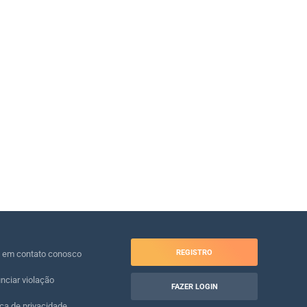
REGISTRO
e em contato conosco
nciar violação
FAZER LOGIN
ica de privacidade