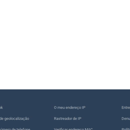
nk
O meu endereço IP
Entr
de geolocalização
Rastreador de IP
Denu
número de telefone
Verificar endereço MAC
Polít