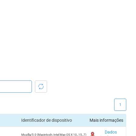
1
Identificador de dispositivo
Mais informações
Dados
Mozilla/5.0 (Macintosh; Intel Mac OS X 10_15_7)