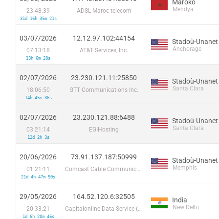
Maroko
Mehdya
23:48:39
ADSL Maroc telecom
31d 16h 35m 21s
03/07/2026
12.12.97.102:44154
Stadoù-Unanet
Anchorage
07:13:18
AT&T Services, Inc.
13h 6m 28s
02/07/2026
23.230.121.11:25850
Stadoù-Unanet
Santa Clara
18:06:50
GTT Communications Inc.
14h 45m 36s
02/07/2026
23.230.121.88:6488
Stadoù-Unanet
Santa Clara
03:21:14
EGIHosting
12d 2h 3s
20/06/2026
73.91.137.187:50999
Stadoù-Unanet
Memphis
01:21:11
Comcast Cable Communications
21d 4h 47m 50s
29/05/2026
164.52.120.6:32505
India
New Delhi
20:33:21
Capitalonline Data Service (HK) Co
1d 6h 20m 46s