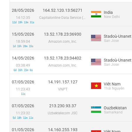
28/05/2026
164.52.120.13:56271
India
New Delhi
14:12:35
Capitalonline Data Service (HK) Co
12d 19h 13m 31s
15/05/2026
13.52.178.23:36930
Stadoù-Unanet
San Jose
18:59:04
Amazon.com, Inc.
1d 15h 20m 15s
14/05/2026
13.52.178.23:34402
Stadoù-Unanet
San Jose
03:38:49
Amazon.com, Inc.
6d 16h 15m 6s
07/05/2026
14.191.157.127
Viêt Nam
Thái Nguyên
11:23:43
VNPT
11s
07/05/2026
213.230.93.37
Ouzbekistan
Samarkand
11:23:32
Uzbektelecom JSC
5d 18h 11m 11s
01/05/2026
14.160.255.193
Viêt Nam