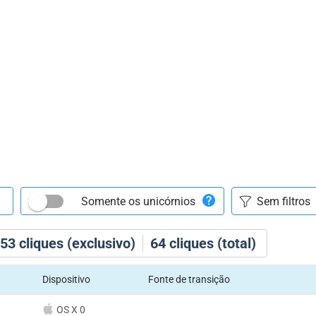
Somente os unicórnios
53
cliques (exclusivo)
64
cliques (total)
Dispositivo
Fonte de transição
OS X 0