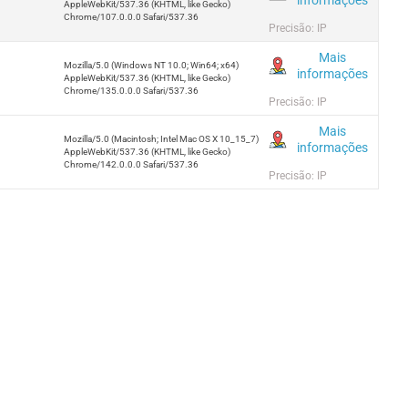
AppleWebKit/537.36 (KHTML, like Gecko)
Chrome/107.0.0.0 Safari/537.36
Precisão: IP
Mais
Mozilla/5.0 (Windows NT 10.0; Win64; x64)
informações
AppleWebKit/537.36 (KHTML, like Gecko)
Chrome/135.0.0.0 Safari/537.36
Precisão: IP
Mais
Mozilla/5.0 (Macintosh; Intel Mac OS X 10_15_7)
informações
AppleWebKit/537.36 (KHTML, like Gecko)
Chrome/142.0.0.0 Safari/537.36
Precisão: IP