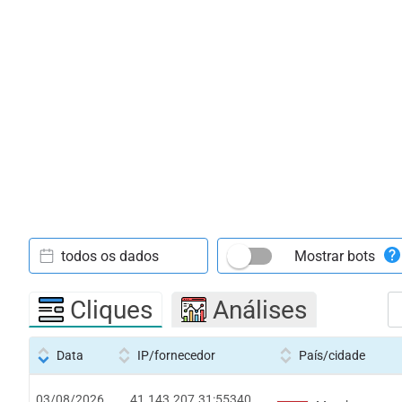
todos os dados
Mostrar bots
Cliques
Análises
Data
IP/fornecedor
País/cidade
03/08/2026
41.143.207.31:55340