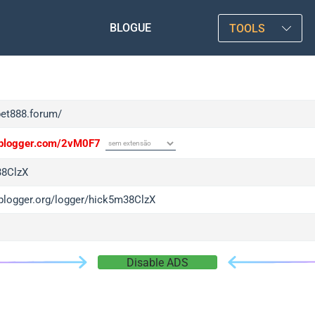
BLOGUE
TOOLS
bet888.forum/
/iplogger.com/2vM0F7
38ClzX
/iplogger.org/logger/hick5m38ClzX
Disable ADS