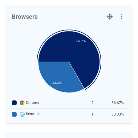
Browsers
66.7%
33.3%
Chrome
2
66.67%
Semrush
1
33.33%