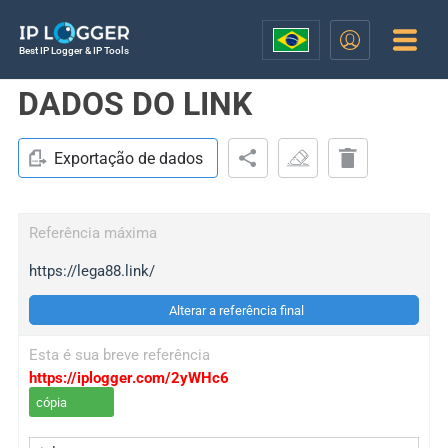
Best IP Logger & IP Tools
DADOS DO LINK
Exportação de dados
Referência máxima
https://lega88.link/
Alterar a referência final
Esta é sua breve referência
https://iplogger.com/2yWHc6
cópia