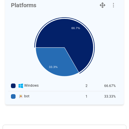
Platforms
66.7%
33.3%
Windows
2
66.67%
bot
1
33.33%