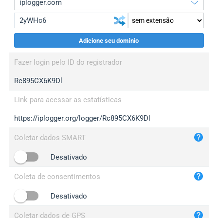
Adicione seu domínio
iplogger.org
upgrade
Fazer login pelo ID do registrador
wl.gl
upgrade
Rc895CX6K9Dl
ed.tc
upgrade
bc.ax
upgrade
Link para acessar as estatísticas
https://iplogger.org/logger/Rc895CX6K9Dl
iplogger.com
maper.info
Coletar dados SMART
iplogger.co
Desativado
2no.co
Coleta de consentimentos
yip.su
iplogger.info
Desativado
iplog.co
Coletar dados de GPS