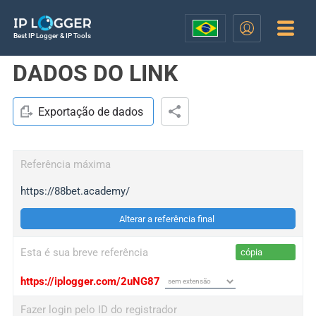
Best IP Logger & IP Tools
DADOS DO LINK
Exportação de dados
Referência máxima
https://88bet.academy/
Alterar a referência final
Esta é sua breve referência
cópia
https://iplogger.com/2uNG87
Fazer login pelo ID do registrador