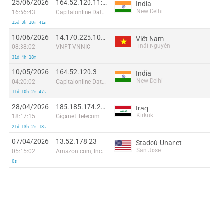
25/06/2026
164.52.120.11:43756
India
New Delhi
16:56:43
Capitalonline Data Service (HK) Co
15d 8h 18m 41s
10/06/2026
14.170.225.104:47711
Viêt Nam
Thái Nguyên
08:38:02
VNPT-VNNIC
31d 4h 18m
10/05/2026
164.52.120.3
India
New Delhi
04:20:02
Capitalonline Data Service (HK) Co
11d 10h 2m 47s
28/04/2026
185.185.174.220
Iraq
Kirkuk
18:17:15
Giganet Telecom
21d 13h 2m 13s
07/04/2026
13.52.178.23
Stadoù-Unanet
San Jose
05:15:02
Amazon.com, Inc.
0s