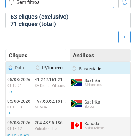
63
cliques (exclusivo)
71
cliques (total)
1
Cliques
Análises
Data
IP/fornecedor
País/cidade
05/08/2026
41.242.161.217:45624
Suafrika
Mdantsane
01:19:21
SA Digital Villages
13s
05/08/2026
197.68.62.181:49024
Suafrika
Berea
01:19:08
MTNSA
16s
05/08/2026
204.48.95.186:56905
Kanada
Saint-Michel
01:18:52
Videotron Ltee
8d 11h 31m 42s