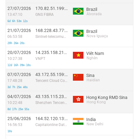
27/07/2026
170.82.51.199:63523
Brazil
Alvorada
13:47:10
GNS FIBRA
6d 6h 53m 12s
21/07/2026
168.228.43.77:56088
Brazil
Nova Iguaçu
06:53:58
Sintnet-telecomunicacoes E Informatica Ltda
20h 26m 20s
20/07/2026
14.235.158.212:49844
Viêt Nam
Nghèn
10:27:38
VNPT
12d 16h 39m 10s
07/07/2026
43.172.55.159:36691
Sina
Haidian
17:48:28
Tencent Cloud Computing (Beijing) Co
3d 7h 25m 40s
04/07/2026
43.135.115.233:57874
Hong Kong RMD Sina
Hong Kong
10:22:48
Shenzhen Tencent Computer Systems Company Limited
8d 17h 25m 55s
25/06/2026
164.52.120.13:22172
India
New Delhi
16:56:53
Capitalonline Data Service (HK) Co
10s