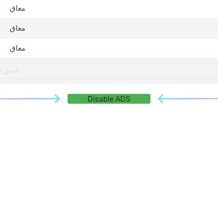
gger.com
معاق
r.info
معاق
gger.co
co
معاق
su
gger.info
g.co
Disable ADS
gger.cn