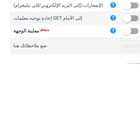
iplo
الإشعارات (إلى البريد الإلكتروني/إلى تيليجرام)
mape
إعادة توجيه معلمات GET إلى الأمام
iplo
2no.
معاينة الوجهة
yip.
ضع ملاحظاتك هنا
iplo
iplo
iplo