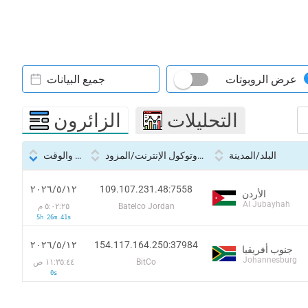
عرض الروبوتات
جميع البيانات
التحليلات
الزائرون
البلد/المدينة
بروتوكول الإنترنت/المزود
التاريخ والوقت
109.107.231.48:7558
١٢‏/٥‏/٢٠٢٦
الأردن
Al Jubayhah
Batelco Jordan
٥:٠٢:٢٥ م
5h 26m 41s
154.117.164.250:37984
١٢‏/٥‏/٢٠٢٦
جنوب أفريقيا
Johannesburg
BitCo
١١:٣٥:٤٤ ص
0s