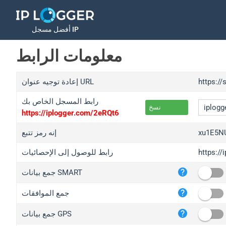
أفضل مسجل IP
معلومات الرابط
https:/
إعادة توجيه عنوان URL
رابط المسجل الخاص بك
نسخ
https://iplogger.com/2eRQt6
xu1E5N
إنه رمز تتبع
https:/
رابط للوصول إلى الإحصائيات
iplo
جمع بيانات SMART
wl.g
ed.t
جمع الموافقات
bc.a
جمع بيانات GPS