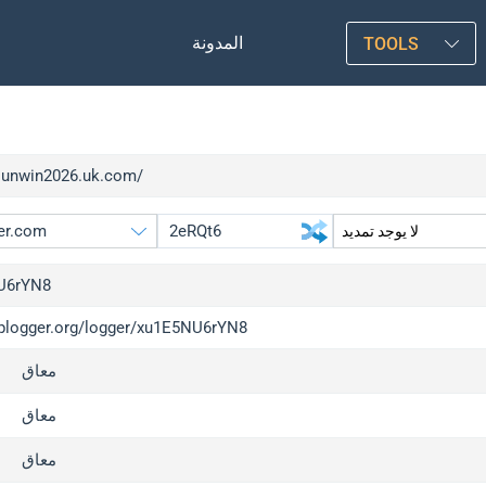
المدونة
TOOLS
/sunwin2026.uk.com/
U6rYN8
/iplogger.org/logger/xu1E5NU6rYN8
gger.org
upgrade
معاق
l
upgrade
c
upgrade
معاق
x
upgrade
معاق