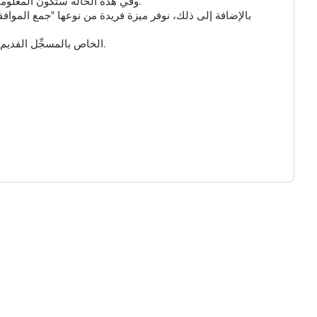
بالنسبة للروابط القصيرة ومسجل GPS، يمكنك تمكين الخيار الإضافي "جمع البيانات الذكية" و "جمع بيانات GPS"، وفي هذه الحالة ستكون المعلومات حول الزائر أكثر تفصيلاً.
بالإضافة إلى ذلك، نوفر ميزة فريدة من نوعها "جمع المواف
وأخيراً، يمكنك تخصيص عنوان URL للرابط القصير الخاص بك واختيار أحد النطاقات المتاحة. يُرجى ملاحظة أن عنوان URL الخاص بالمسجِّل القديم لن يعمل بعد الآن.