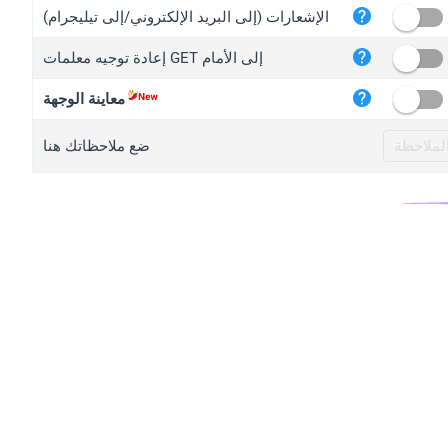
iplo
الإشعارات (إلى البريد الإلكتروني/إلى تيليجرام)
mape
إعادة توجيه معلمات GET إلى الأمام
iplo
2no.
معاينة الوجهة
yip.
ضع ملاحظاتك هنا
iplo
iplo
iplo