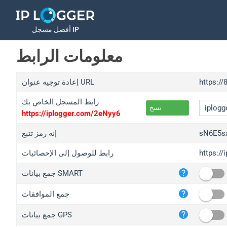
أفضل مسجل IP
معلومات الرابط
https://
إعادة توجيه عنوان URL
رابط المسجل الخاص بك
نسخ
https://iplogger.com/2eNyy6
sN6E5s
إنه رمز تتبع
https:/
رابط للوصول إلى الإحصائيات
iplo
جمع بيانات SMART
wl.g
ed.t
جمع الموافقات
bc.a
جمع بيانات GPS