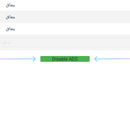
gger.com
معاق
r.info
معاق
gger.co
co
معاق
su
gger.info
g.co
Disable ADS
gger.cn