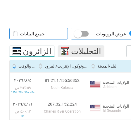
عرض الروبوتات
جميع البيانات
التحليلات
الزائرون
البلد/المدينة
بروتوكول الإنترنت/المزود
التاريخ والوقت
81.21.1.155:56352
٥‏/٨‏/٢٠٢٦
الولايات المتحدة
Ashburn
Noah Kolossa
٢:٣٥:٥٩ ص
115d 22h 35m 46s
207.32.152.224
١١‏/٤‏/٢٠٢٦
الولايات المتحدة
El Segundo
Charles River Operation
٤:٠٠:١٣ ص
0s