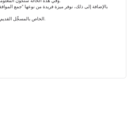
بالنسبة للروابط القصيرة ومسجل GPS، يمكنك تمكين الخيار الإضافي "جمع البيانات الذكية" و "جمع بيانات GPS"، وفي هذه الحالة ستكون المعلومات حول الزائر أكثر تفصيلاً.
بالإضافة إلى ذلك، نوفر ميزة فريدة من نوعها "جمع المواف
وأخيراً، يمكنك تخصيص عنوان URL للرابط القصير الخاص بك واختيار أحد النطاقات المتاحة. يُرجى ملاحظة أن عنوان URL الخاص بالمسجِّل القديم لن يعمل بعد الآن.