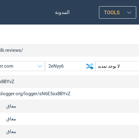
المدونة
TOOLS
88i.reviews/
x8BYvZ
/iplogger.org/logger/sN6E5sx8BYvZ
gger.org
upgrade
معاق
l
upgrade
c
upgrade
معاق
x
upgrade
معاق