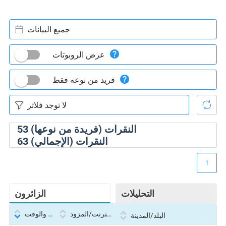
جميع البيانات
عرض الروبوتات
فريد من نوعه فقط
النقرات (فريدة من نوعها)
53
النقرات (الإجمالي)
63
1
التحليلات
الزائرون
بروتوكول الإنترنت/المزود
التاريخ والوقت
البلد/المدينة