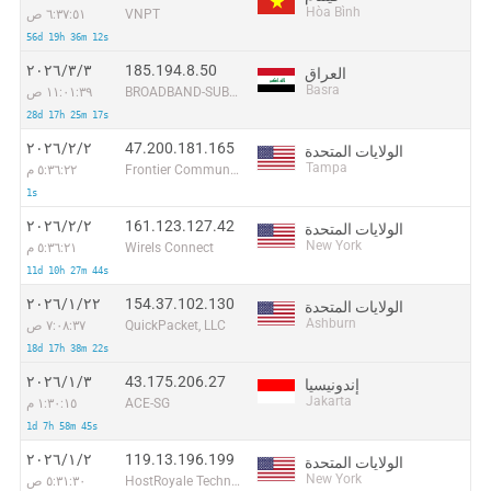
Hòa Bình
VNPT
٦:٣٧:٥١ ص
56d 19h 36m 12s
185.194.8.50
٣‏/٣‏/٢٠٢٦
العراق
Basra
BROADBAND-SUBSCRIBERS
١١:٠١:٣٩ ص
28d 17h 25m 17s
47.200.181.165
٢‏/٢‏/٢٠٢٦
الولايات المتحدة
Tampa
Frontier Communications Solutions
٥:٣٦:٢٢ م
1s
161.123.127.42
٢‏/٢‏/٢٠٢٦
الولايات المتحدة
New York
Wirels Connect
٥:٣٦:٢١ م
11d 10h 27m 44s
154.37.102.130
٢٢‏/١‏/٢٠٢٦
الولايات المتحدة
Ashburn
QuickPacket, LLC
٧:٠٨:٣٧ ص
18d 17h 38m 22s
43.175.206.27
٣‏/١‏/٢٠٢٦
إندونيسيا
Jakarta
ACE-SG
١:٣٠:١٥ م
1d 7h 58m 45s
119.13.196.199
٢‏/١‏/٢٠٢٦
الولايات المتحدة
New York
HostRoyale Technologies Pvt Ltd
٥:٣١:٣٠ ص