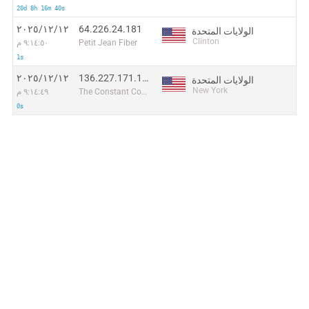
20d 8h 16m 40s
64.226.24.181
١٢‏/١٢‏/٢٠٢٥
الولايات المتحدة
Clinton
Petit Jean Fiber
٩:١٤:٥٠ م
1s
136.227.171.127
١٢‏/١٢‏/٢٠٢٥
الولايات المتحدة
New York
The Constant Company, LLC
٩:١٤:٤٩ م
0s