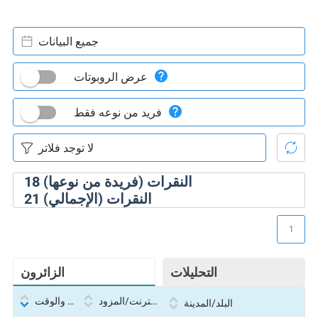
جميع البيانات
عرض الروبوتات
فريد من نوعه فقط
النقرات (فريدة من نوعها)
18
النقرات (الإجمالي)
21
1
التحليلات
الزائرون
بروتوكول الإنترنت/المزود
التاريخ والوقت
البلد/المدينة