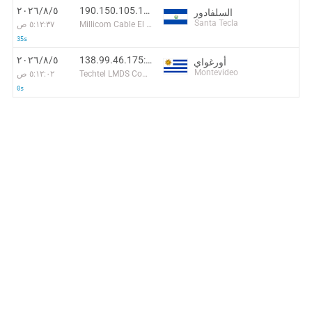
190.150.105.142:41694
٥‏/٨‏/٢٠٢٦
السلفادور
Santa Tecla
Millicom Cable El Salvador S.a. De C.V.
٥:١٢:٣٧ ص
35s
138.99.46.175:39865
٥‏/٨‏/٢٠٢٦
أورغواي
Montevideo
Techtel LMDS Comunicaciones Interactivas S.A.
٥:١٢:٠٢ ص
0s