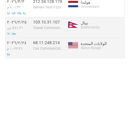
212.34.128.179
٣‏/٣‏/٢٠٢٦
هولندا
Amsterdam
Servers Tech Fzco
٨:٠١:٣٢ م
6d 14h 20m 6s
103.10.31.107
٢٥‏/٢‏/٢٠٢٦
نيبال
Kathmandu
Vianet Communications Pvt. Ltd
٥:٤١:٢٦ ص
7h 19m
68.11.248.214
٢٤‏/٢‏/٢٠٢٦
الولايات المتحدة
Baton Rouge
Cox Communications Inc.
١٠:٢٢:٢٦ م
0s