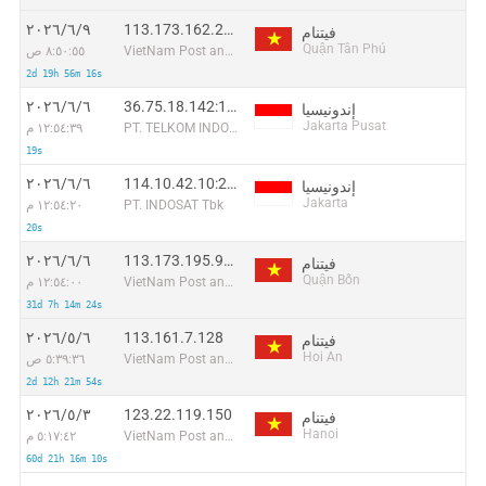
113.173.162.24:36824
٩‏/٦‏/٢٠٢٦
فيتنام
Quận Tân Phú
VietNam Post and Telecom Corporation
٨:٥٠:٥٥ ص
2d 19h 56m 16s
36.75.18.142:19457
٦‏/٦‏/٢٠٢٦
إندونيسيا
Jakarta Pusat
PT. TELKOM INDONESIA
١٢:٥٤:٣٩ م
19s
114.10.42.10:27433
٦‏/٦‏/٢٠٢٦
إندونيسيا
Jakarta
PT. INDOSAT Tbk
١٢:٥٤:٢٠ م
20s
113.173.195.96:55301
٦‏/٦‏/٢٠٢٦
فيتنام
Quận Bốn
VietNam Post and Telecom Corporation
١٢:٥٤:٠٠ م
31d 7h 14m 24s
113.161.7.128
٦‏/٥‏/٢٠٢٦
فيتنام
Hoi An
VietNam Post and Telecom Corporation
٥:٣٩:٣٦ ص
2d 12h 21m 54s
123.22.119.150
٣‏/٥‏/٢٠٢٦
فيتنام
Hanoi
VietNam Post and Telecom Corporation
٥:١٧:٤٢ م
60d 21h 16m 10s