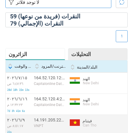
النقرات (فريدة من نوعها)
59
النقرات (الإجمالي)
79
1
التحليلات
الزائرون
بروتوكول الإنترنت/المزود
التاريخ والوقت
البلد/المدينة
164.52.120.12:28378
١٥‏/٧‏/٢٠٢٦
الهند
New Delhi
Capitalonline Data Service (HK) Co
٦:٤٧:٣٦ ص
28d 18h 15m 13s
164.52.120.4:23636
١٦‏/٦‏/٢٠٢٦
الهند
New Delhi
Capitalonline Data Service (HK) Co
١٢:٣٢:٢٣ م
7d 3h 41m 6s
14.191.205.229:8781
٩‏/٦‏/٢٠٢٦
فيتنام
Can Tho
VNPT
٨:٥١:١٧ ص
22s