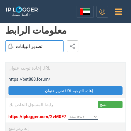
أفضل مسجل IP
معلومات الرابط
تصدير البيانات
إعادة توجيه عنوان URL
https://bet888.forum/
تحرير عنوان URL إعادة التوجيه
رابط المسجل الخاص بك
نسخ
https://iplogger.com/2vM0F7
إنه رمز تتبع