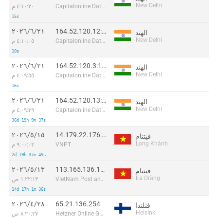
New Delhi
Capitalonline Data Service (HK) Co
٤:١٠:٢٠ م
15s
164.52.120.12:49979
٢١‏/٦‏/٢٠٢٦
الهند
New Delhi
Capitalonline Data Service (HK) Co
٤:١٠:٠٥ م
10s
164.52.120.3:19055
٢١‏/٦‏/٢٠٢٦
الهند
New Delhi
Capitalonline Data Service (HK) Co
٤:٠٩:٥٥ م
16s
164.52.120.13:53922
٢١‏/٦‏/٢٠٢٦
الهند
New Delhi
Capitalonline Data Service (HK) Co
٤:٠٩:٣٩ م
36d 19h 9m 37s
14.179.22.176:38936
١٥‏/٥‏/٢٠٢٦
فيتنام
Long Khánh
VNPT
٩:٠٠:٠٢ م
2d 19h 37m 49s
113.165.136.120:37174
١٣‏/٥‏/٢٠٢٦
فيتنام
Ea Drăng
VietNam Post and Telecom Corporation
١:٢٢:١٣ ص
14d 17h 1m 36s
65.21.136.254
٢٨‏/٤‏/٢٠٢٦
فنلندا
Helsinki
Hetzner Online GmbH
٨:٢٠:٣٧ ص