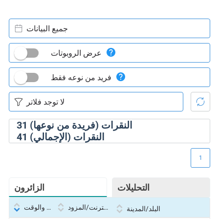
جميع البيانات
عرض الروبوتات
فريد من نوعه فقط
النقرات (فريدة من نوعها)
31
النقرات (الإجمالي)
41
1
التحليلات
الزائرون
بروتوكول الإنترنت/المزود
التاريخ والوقت
البلد/المدينة