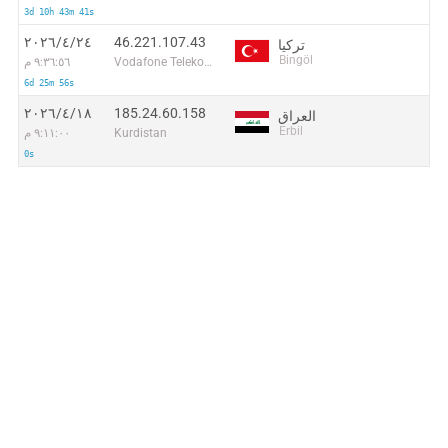
3d 10h 43m 41s
46.221.107.43
٢٤‏/٤‏/٢٠٢٦
تركيا
Bingöl
Vodafone Telekomunikasyon A.S.
٩:٣٦:٥٦ م
6d 25m 56s
185.24.60.158
١٨‏/٤‏/٢٠٢٦
العراق
Erbil
Kurdistan
٩:١١:٠٠ م
0s