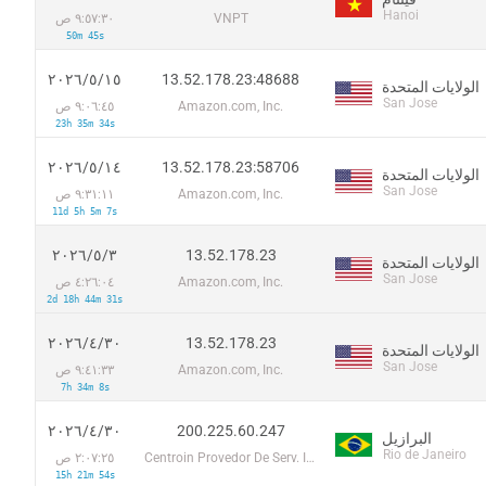
Hanoi
VNPT
٩:٥٧:٣٠ ص
50m 45s
13.52.178.23:48688
١٥‏/٥‏/٢٠٢٦
الولايات المتحدة
San Jose
Amazon.com, Inc.
٩:٠٦:٤٥ ص
23h 35m 34s
13.52.178.23:58706
١٤‏/٥‏/٢٠٢٦
الولايات المتحدة
San Jose
Amazon.com, Inc.
٩:٣١:١١ ص
11d 5h 5m 7s
13.52.178.23
٣‏/٥‏/٢٠٢٦
الولايات المتحدة
San Jose
Amazon.com, Inc.
٤:٢٦:٠٤ ص
2d 18h 44m 31s
13.52.178.23
٣٠‏/٤‏/٢٠٢٦
الولايات المتحدة
San Jose
Amazon.com, Inc.
٩:٤١:٣٣ ص
7h 34m 8s
200.225.60.247
٣٠‏/٤‏/٢٠٢٦
البرازيل
Rio de Janeiro
Centroin Provedor De Serv. Internet. Ltda
٢:٠٧:٢٥ ص
15h 21m 54s