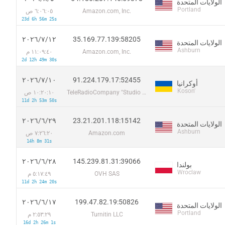
الولايات المتحدة
Portland
Amazon.com, Inc.
٦:٠٦:٠٥ ص
23d 6h 56m 25s
35.169.77.139:58205
١٢‏/٧‏/٢٠٢٦
الولايات المتحدة
Ashburn
Amazon.com, Inc.
١١:٠٩:٤٠ م
2d 12h 49m 30s
91.224.179.17:52455
١٠‏/٧‏/٢٠٢٦
أوكرانيا
Koson'
TeleRadioCompany "Studio TV-9 Beregsasom" Ltd.
١٠:٢٠:١٠ ص
11d 2h 53m 50s
23.21.201.118:15142
٢٩‏/٦‏/٢٠٢٦
الولايات المتحدة
Ashburn
Amazon.com
٧:٢٦:٢٠ ص
14h 8m 31s
145.239.81.31:39066
٢٨‏/٦‏/٢٠٢٦
بولندا
Wroclaw
OVH SAS
٥:١٧:٤٩ م
11d 2h 24m 20s
199.47.82.19:50826
١٧‏/٦‏/٢٠٢٦
الولايات المتحدة
Portland
Turnitin LLC
٢:٥٣:٢٩ م
16d 2h 26m 1s