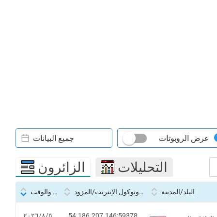
عرض الروبوتات
جميع البيانات
التحليلات
الزائرون
البلد/المدينة
بروتوكول الإنترنت/المزود
التاريخ والوقت
54.186.207.146:59378
٥‏/٨‏/٢٠٢٦