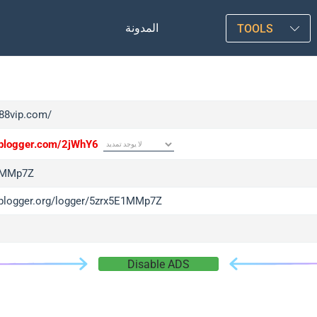
المدونة
TOOLS
f88vip.com/
/iplogger.com/2jWhY6
1MMp7Z
/iplogger.org/logger/5zrx5E1MMp7Z
Disable ADS