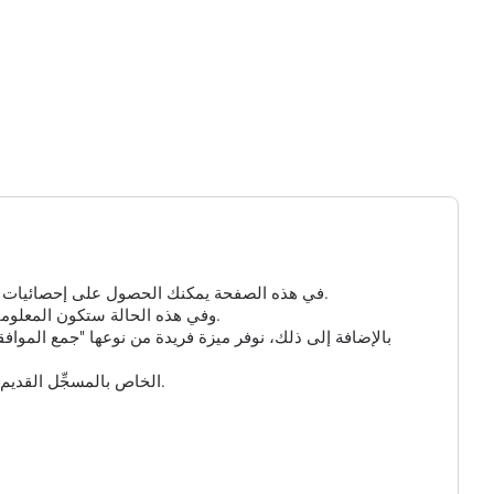
في هذه الصفحة يمكنك الحصول على إحصائيات مفصلة عن الزيارات إلى مسجلك الذي تم إنشاؤه. إذا لم تكن هناك معلومات هنا، فهذا يعني أنه لم ينقر أحد على الرابط الخاص بك حتى الآن.
بالنسبة للروابط القصيرة ومسجل GPS، يمكنك تمكين الخيار الإضافي "جمع البيانات الذكية" و "جمع بيانات GPS"، وفي هذه الحالة ستكون المعلومات حول الزائر أكثر تفصيلاً.
بالإضافة إلى ذلك، نوفر ميزة فريدة من نوعها "جمع المواف
وأخيراً، يمكنك تخصيص عنوان URL للرابط القصير الخاص بك واختيار أحد النطاقات المتاحة. يُرجى ملاحظة أن عنوان URL الخاص بالمسجِّل القديم لن يعمل بعد الآن.