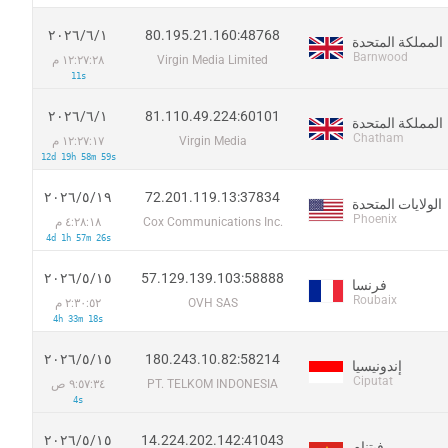
80.195.21.160:48768
١‏/٦‏/٢٠٢٦
المملكة المتحدة
Barnwood
Virgin Media Limited
١٢:٢٧:٢٨ م
11s
81.110.49.224:60101
١‏/٦‏/٢٠٢٦
المملكة المتحدة
Chatham
Virgin Media
١٢:٢٧:١٧ م
12d 19h 58m 59s
72.201.119.13:37834
١٩‏/٥‏/٢٠٢٦
الولايات المتحدة
Phoenix
Cox Communications Inc.
٤:٢٨:١٨ م
4d 1h 57m 26s
57.129.139.103:58888
١٥‏/٥‏/٢٠٢٦
فرنسا
Roubaix
OVH SAS
٢:٣٠:٥٢ م
4h 33m 18s
180.243.10.82:58214
١٥‏/٥‏/٢٠٢٦
إندونيسيا
Ciputat
PT. TELKOM INDONESIA
٩:٥٧:٣٤ ص
4s
14.224.202.142:41043
١٥‏/٥‏/٢٠٢٦
فيتنام