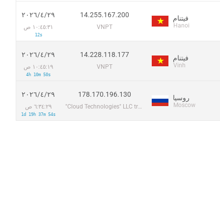
14.255.167.200
٢٩‏/٤‏/٢٠٢٦
فيتنام
Hanoi
VNPT
١٠:٤٥:٣١ ص
12s
14.228.118.177
٢٩‏/٤‏/٢٠٢٦
فيتنام
Vinh
VNPT
١٠:٤٥:١٩ ص
4h 10m 50s
178.170.196.130
٢٩‏/٤‏/٢٠٢٦
روسيا
Moscow
"Cloud Technologies" LLC trading as Cloud.ru
٦:٣٤:٢٩ ص
1d 19h 37m 54s