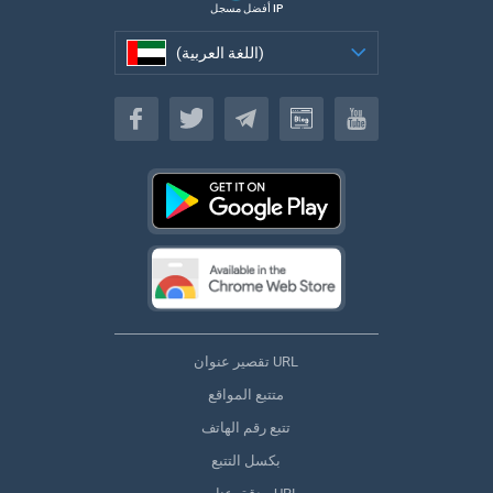
أفضل مسجل IP
(اللغة العربية)
(اللغة العربية)
تقصير عنوان URL
متتبع المواقع
تتبع رقم الهاتف
بكسل التتبع