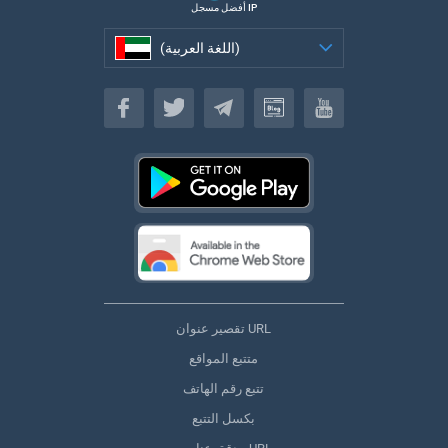
أفضل مسجل IP
(اللغة العربية)
(اللغة العربية)
تقصير عنوان URL
متتبع المواقع
تتبع رقم الهاتف
بكسل التتبع