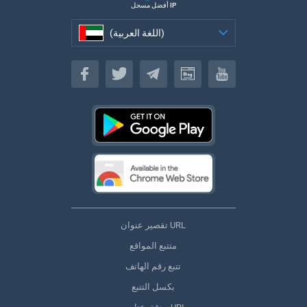
أفضل مسجل IP
(اللغة العربية)
(اللغة العربية)
تقصير عنوان URL
متتبع المواقع
تتبع رقم الهاتف
بكسل التتبع