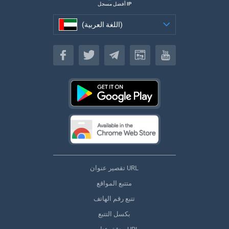
أفضل مسجل IP
(اللغة العربية)
(اللغة العربية)
تقصير عنوان URL
متتبع المواقع
تتبع رقم الهاتف
بكسل التتبع