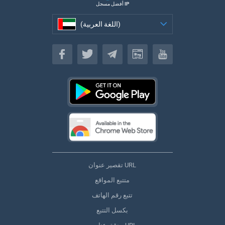
أفضل مسجل IP
(اللغة العربية)
(اللغة العربية)
تقصير عنوان URL
متتبع المواقع
تتبع رقم الهاتف
بكسل التتبع