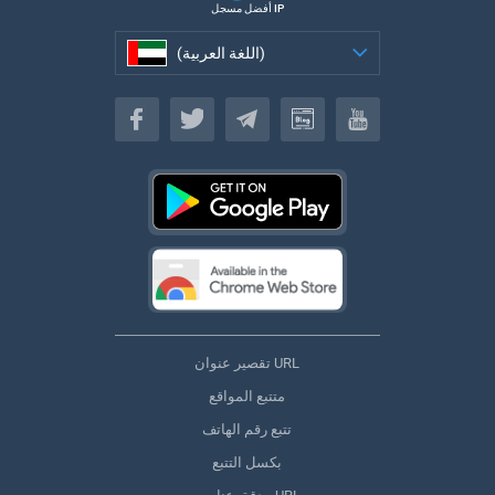
أفضل مسجل IP
(اللغة العربية)
(اللغة العربية)
تقصير عنوان URL
متتبع المواقع
تتبع رقم الهاتف
بكسل التتبع