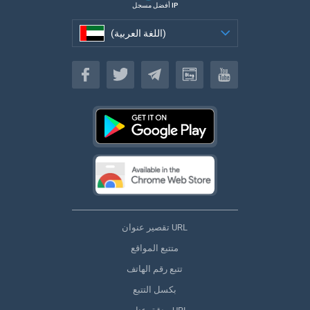
أفضل مسجل IP
(اللغة العربية)
(اللغة العربية)
تقصير عنوان URL
متتبع المواقع
تتبع رقم الهاتف
بكسل التتبع