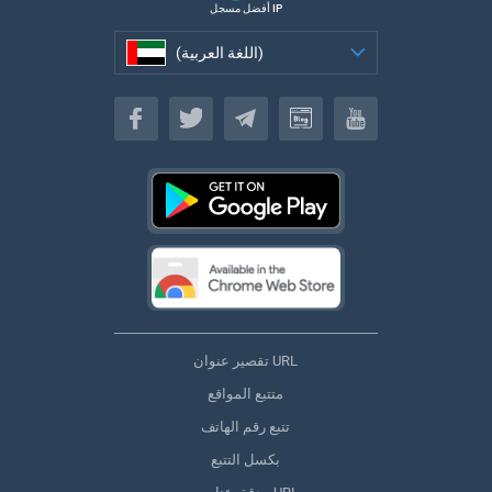
أفضل مسجل IP
(اللغة العربية)
(اللغة العربية)
تقصير عنوان URL
متتبع المواقع
تتبع رقم الهاتف
بكسل التتبع