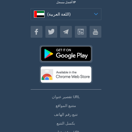
أفضل مسجل IP
(اللغة العربية)
(اللغة العربية)
تقصير عنوان URL
متتبع المواقع
تتبع رقم الهاتف
بكسل التتبع