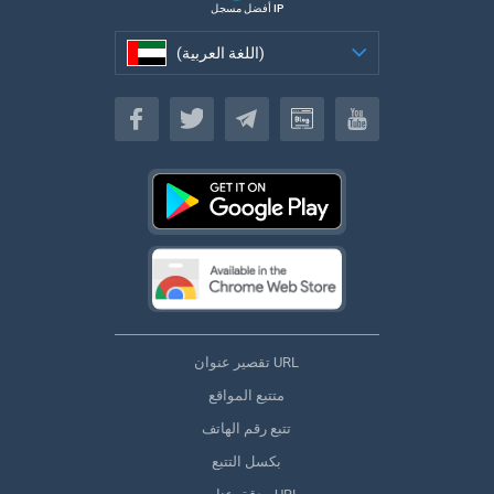
أفضل مسجل IP
(اللغة العربية)
(اللغة العربية)
تقصير عنوان URL
متتبع المواقع
تتبع رقم الهاتف
بكسل التتبع