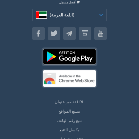
أفضل مسجل IP
(اللغة العربية)
(اللغة العربية)
تقصير عنوان URL
متتبع المواقع
تتبع رقم الهاتف
بكسل التتبع