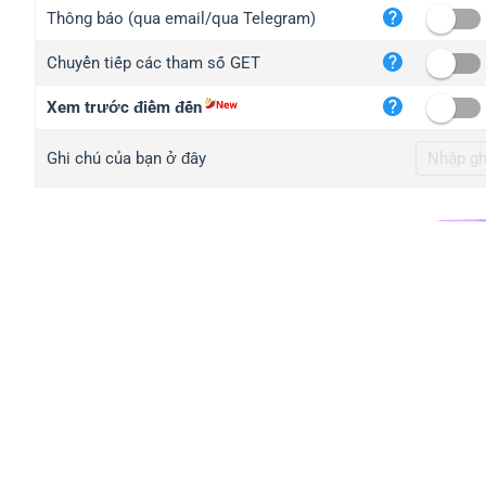
iplo
Thông báo (qua email/qua Telegram)
mape
Chuyển tiếp các tham số GET
iplo
2no.
Xem trước điểm đến
yip.
Ghi chú của bạn ở đây
iplo
iplo
iplo