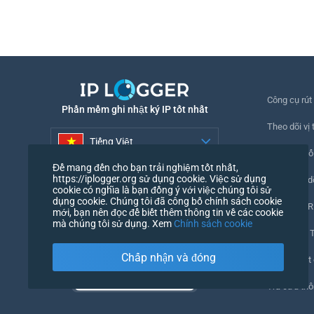
Công cụ rút
Phần mềm ghi nhật ký IP tốt nhất
Theo dõi vị t
Tiếng Việt
Theo dõi số
Để mang đến cho bạn trải nghiệm tốt nhất,
Tiếng Việt
https://iplogger.org sử dụng cookie. Việc sử dụng
Pixel theo d
cookie có nghĩa là bạn đồng ý với việc chúng tôi sử
dụng cookie. Chúng tôi đã công bố chính sách cookie
Kiểm tra UR
mới, bạn nên đọc để biết thêm thông tin về các cookie
mà chúng tôi sử dụng. Xem
Chính sách cookie
Đếm IP và 
Chấp nhận và đóng
Trình duyệt 
Tra cứu thô