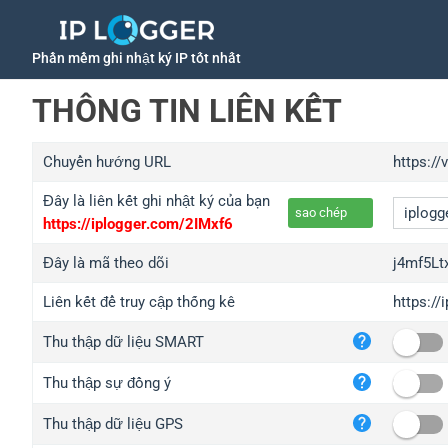
Phần mềm ghi nhật ký IP tốt nhất
THÔNG TIN LIÊN KẾT
Chuyển hướng URL
https://
Đây là liên kết ghi nhật ký của bạn
sao chép
https://iplogger.com/2IMxf6
Đây là mã theo dõi
j4mf5Lt
Liên kết để truy cập thống kê
https://
iplo
Thu thập dữ liệu SMART
wl.g
ed.t
Thu thập sự đồng ý
bc.a
Thu thập dữ liệu GPS