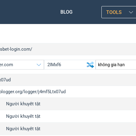
BLOG
TOOLS
vsbet-login.com/
x07ud
iplogger.org/logger/j4mf5Ltx07ud
gger.org
upgra
Người khuyết tật
l
upgra
c
upgra
Người khuyết tật
x
upgra
Người khuyết tật