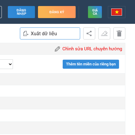
ĐĂNG
GIÁ
ĐĂNG KÝ
NHẬP
CẢ
Xuất dữ liệu
Chỉnh sửa URL chuyển hướng
Thêm tên miền của riêng bạn
de
de
de
de