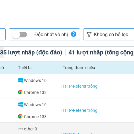
Độc nhất vô nhị
h
35
lượt nhấp (độc đáo)
41
lượt nhấp (tổng cộng
hố
Thiết bị
Trang tham chiếu
Windows 10
HTTP-Referer trống
Chrome 133
Windows 10
HTTP-Referer trống
Chrome 133
other 0