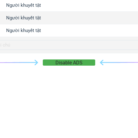
gger.com
Người khuyết tật
r.info
Người khuyết tật
gger.co
co
Người khuyết tật
su
gger.info
g.co
Disable ADS
gger.cn