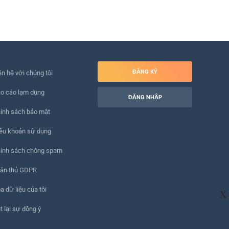
ĐĂNG KÝ
ên hệ với chúng tôi
o cáo lạm dụng
ĐĂNG NHẬP
ính sách bảo mật
ều khoản sử dụng
ính sách chống spam
ân thủ GDPR
a dữ liệu của tôi
X
t lại sự đồng ý