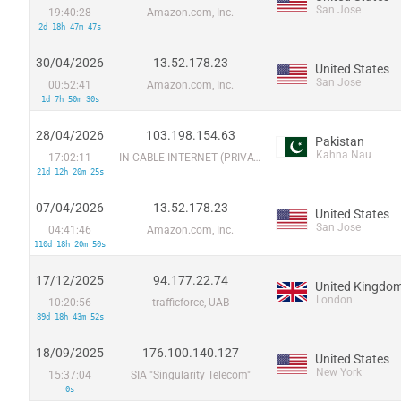
San Jose
19:40:28
Amazon.com, Inc.
2d 18h 47m 47s
30/04/2026
13.52.178.23
United States
San Jose
00:52:41
Amazon.com, Inc.
1d 7h 50m 30s
28/04/2026
103.198.154.63
Pakistan
Kahna Nau
17:02:11
IN CABLE INTERNET (PRIVATE) LIMITED
21d 12h 20m 25s
07/04/2026
13.52.178.23
United States
San Jose
04:41:46
Amazon.com, Inc.
110d 18h 20m 50s
17/12/2025
94.177.22.74
United Kingdo
London
10:20:56
trafficforce, UAB
89d 18h 43m 52s
18/09/2025
176.100.140.127
United States
New York
15:37:04
SIA "Singularity Telecom"
0s