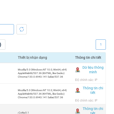
)
1
Thiết bị nhận dạng
Thông tin chi tiết
Dữ liệu thông
Mozilla/5.0 (Windows NT 10.0; Win64; x64)
minh
AppleWebKit/537.36 (KHTML, like Gecko)
Chrome/133.0.6943.141 Safari/537.36
Độ chính xác: IP
Thông tin chi
Mozilla/5.0 (Windows NT 10.0; Win64; x64)
tiết
AppleWebKit/537.36 (KHTML, like Gecko)
Chrome/133.0.6943.141 Safari/537.36
Độ chính xác: IP
Thông tin chi
tiết
Terra Cotta 0.1