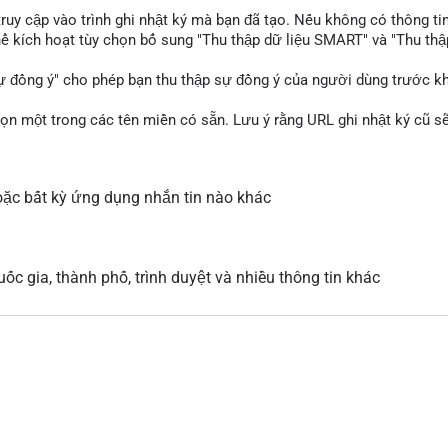
 truy cập vào trình ghi nhật ký mà bạn đã tạo. Nếu không có thông ti
thể kích hoạt tùy chọn bổ sung "Thu thập dữ liệu SMART" và "Thu thậ
ự đồng ý" cho phép bạn thu thập sự đồng ý của người dùng trước khi
họn một trong các tên miền có sẵn. Lưu ý rằng URL ghi nhật ký cũ 
ặc bất kỳ ứng dụng nhắn tin nào khác
ốc gia, thành phố, trình duyệt và nhiều thông tin khác