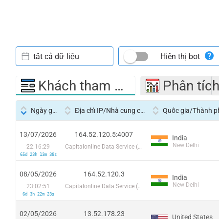
tất cả dữ liệu
Hiển thị bot
Khách tham quan
Phân tíc
Ngày giờ
Địa chỉ IP/Nhà cung cấp dịch vụ
Quốc gia/Thành p
13/07/2026
164.52.120.5:4007
India
New Delhi
22:16:29
Capitalonline Data Service (HK) Co
65d 23h 13m 38s
08/05/2026
164.52.120.3
India
New Delhi
23:02:51
Capitalonline Data Service (HK) Co
6d 3h 22m 23s
02/05/2026
13.52.178.23
United States