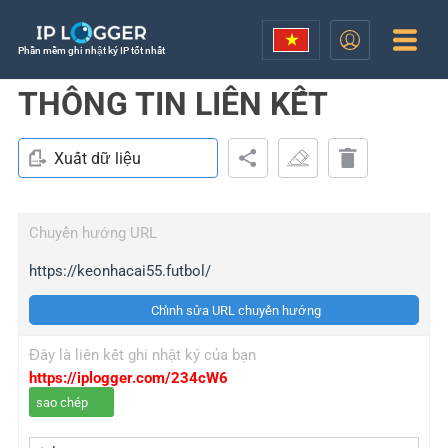
Phần mềm ghi nhật ký IP tốt nhất
THÔNG TIN LIÊN KẾT
Xuất dữ liệu
Chuyển hướng URL
https://keonhacai55.futbol/
Chỉnh sửa URL chuyển hướng
Đây là liên kết ghi nhật ký của bạn
https://iplogger.com/234cW6
sao chép