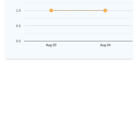
1.0
0.5
0.0
Aug 03
Aug 04