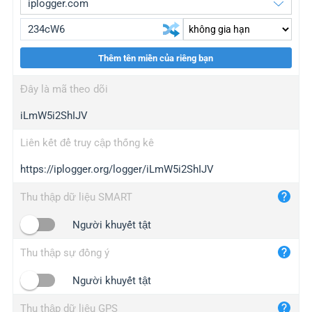
Thêm tên miền của riêng bạn
iplogger.org
upgrade
Đây là mã theo dõi
wl.gl
upgrade
iLmW5i2ShIJV
ed.tc
upgrade
bc.ax
upgrade
Liên kết để truy cập thống kê
https://iplogger.org/logger/iLmW5i2ShIJV
iplogger.com
maper.info
Thu thập dữ liệu SMART
iplogger.co
Người khuyết tật
2no.co
Thu thập sự đồng ý
yip.su
iplogger.info
Người khuyết tật
iplog.co
Thu thập dữ liệu GPS