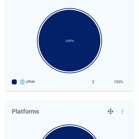
100%
other
2
100%
Platforms