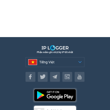
Phần mềm ghi nhật ký IP tốt nhất
Tiếng Việt
Tiếng Việt