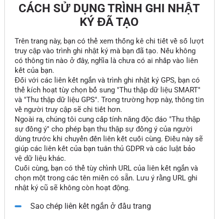
CÁCH SỬ DỤNG TRÌNH GHI NHẬT
KÝ ĐÃ TẠO
Trên trang này, bạn có thể xem thống kê chi tiết về số lượt
truy cập vào trình ghi nhật ký mà bạn đã tạo. Nếu không
có thông tin nào ở đây, nghĩa là chưa có ai nhấp vào liên
kết của bạn.
Đối với các liên kết ngắn và trình ghi nhật ký GPS, bạn có
thể kích hoạt tùy chọn bổ sung "Thu thập dữ liệu SMART"
và "Thu thập dữ liệu GPS". Trong trường hợp này, thông tin
về người truy cập sẽ chi tiết hơn.
Ngoài ra, chúng tôi cung cấp tính năng độc đáo "Thu thập
sự đồng ý" cho phép bạn thu thập sự đồng ý của người
dùng trước khi chuyển đến liên kết cuối cùng. Điều này sẽ
giúp các liên kết của bạn tuân thủ GDPR và các luật bảo
vệ dữ liệu khác.
Cuối cùng, bạn có thể tùy chỉnh URL của liên kết ngắn và
chọn một trong các tên miền có sẵn. Lưu ý rằng URL ghi
nhật ký cũ sẽ không còn hoạt động.
Sao chép liên kết ngắn ở đầu trang