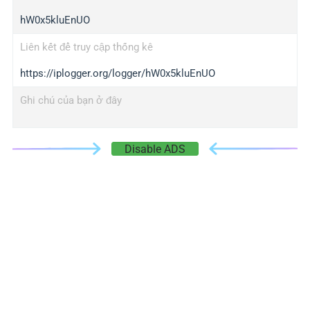
hW0x5kluEnUO
Liên kết để truy cập thống kê
https://iplogger.org/logger/hW0x5kluEnUO
Ghi chú của bạn ở đây
Disable ADS