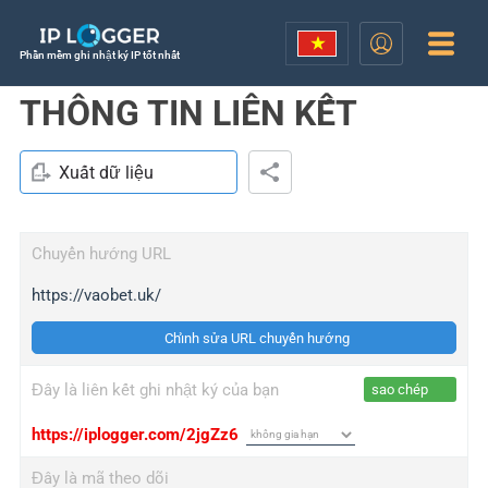
Phần mềm ghi nhật ký IP tốt nhất
THÔNG TIN LIÊN KẾT
Xuất dữ liệu
Chuyển hướng URL
https://vaobet.uk/
Chỉnh sửa URL chuyển hướng
Đây là liên kết ghi nhật ký của bạn
sao chép
https://iplogger.com/2jgZz6
Đây là mã theo dõi