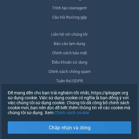
Trình tạo Useragent
Câu hỏi thường gặp
Liên hệ với chúng tôi
Báo cáo lạm dụng
Chính sách bảo mật
Điều khoản sử dụng
Chính sách chống spam
Tuân thủ GDPR
Xóa dữ liệu của tôi
Để mang đến cho bạn trải nghiệm tốt nhất, https://iplogger.org
sử dụng cookie. Việc sử dụng cookie có nghĩa là bạn đồng ý với
Rút lại sự đồng ý
việc chúng tôi sử dụng cookie. Chúng tôi đã công bố chính sách
cookie mới, bạn nên đọc để biết thêm thông tin về các cookie mà
chúng tôi sử dụng. Xem
Chính sách cookie
ĐĂNG KÝ
Chấp nhận và đóng
X
ĐĂNG NHẬP