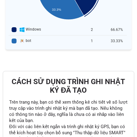
33.3%
Windows
2
66.67%
bot
1
33.33%
CÁCH SỬ DỤNG TRÌNH GHI NHẬT
KÝ ĐÃ TẠO
Trên trang này, bạn có thể xem thống kê chi tiết về số lượt
truy cập vào trình ghi nhật ký mà bạn đã tạo. Nếu không
có thông tin nào ở đây, nghĩa là chưa có ai nhấp vào liên
kết của bạn.
Đối với các liên kết ngắn và trình ghi nhật ký GPS, bạn có
thể kích hoạt tùy chọn bổ sung "Thu thập dữ liệu SMART"