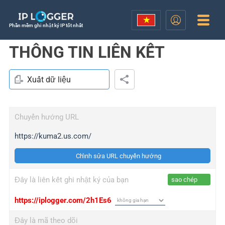
Phần mềm ghi nhật ký IP tốt nhất
THÔNG TIN LIÊN KẾT
Xuất dữ liệu
Chuyển hướng URL
https://kuma2.us.com/
Chỉnh sửa URL chuyển hướng
Đây là liên kết ghi nhật ký của bạn
sao chép
https://iplogger.com/2h1Es6
Đây là mã theo dõi