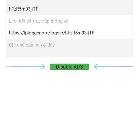
hFzR5m93jjTF
Liên kết để truy cập thống kê
https://iplogger.org/logger/hFzR5m93jjTF
Ghi chú của bạn ở đây
Disable ADS