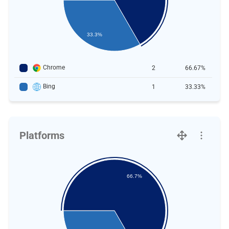
33.3%
Chrome
2
66.67%
Bing
1
33.33%
Platforms
66.7%