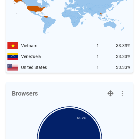
Vietnam
1
33.33%
Venezuela
1
33.33%
United States
1
33.33%
Browsers
66.7%