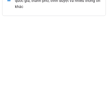
quốc gia, thành phố, trình duyệt và nhiều thông tin
khác