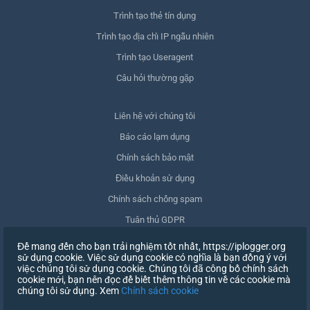
Trình tạo thẻ tín dụng
Trình tạo địa chỉ IP ngẫu nhiên
Trình tạo Useragent
Câu hỏi thường gặp
Liên hệ với chúng tôi
Báo cáo lạm dụng
Chính sách bảo mật
Điều khoản sử dụng
Chính sách chống spam
Tuân thủ GDPR
Xóa dữ liệu của tôi
Để mang đến cho bạn trải nghiệm tốt nhất, https://iplogger.org
sử dụng cookie. Việc sử dụng cookie có nghĩa là bạn đồng ý với
Rút lại sự đồng ý
việc chúng tôi sử dụng cookie. Chúng tôi đã công bố chính sách
cookie mới, bạn nên đọc để biết thêm thông tin về các cookie mà
chúng tôi sử dụng. Xem
Chính sách cookie
ĐĂNG KÝ