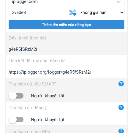
Thêm tên miền của riêng bạn
iplogger.org
upgrade
Đây là mã theo dõi
wl.gl
upgrade
g4eR5fSRzM2i
ed.tc
upgrade
bc.ax
upgrade
Liên kết để truy cập thống kê
https://iplogger.org/logger/g4eR5fSRzM2i
iplogger.com
maper.info
Thu thập dữ liệu SMART
iplogger.co
Người khuyết tật
2no.co
Thu thập sự đồng ý
yip.su
iplogger.info
Người khuyết tật
iplog.co
Thu thập dữ liệu GPS