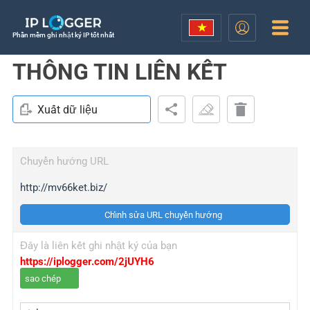
Phần mềm ghi nhật ký IP tốt nhất
THÔNG TIN LIÊN KẾT
Xuất dữ liệu
Chuyển hướng URL
http://mv66ket.biz/
Chỉnh sửa URL chuyển hướng
Đây là liên kết ghi nhật ký của bạn
https://iplogger.com/2jUYH6
sao chép