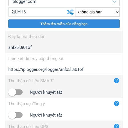
Thêm tên miền của riêng bạn
iplogger.org
upgrade
Đây là mã theo dõi
wl.gl
upgrade
anfx5lJi0Tof
ed.tc
upgrade
bc.ax
upgrade
Liên kết để truy cập thống kê
https://iplogger.org/logger/anfx5lJi0Tof
iplogger.com
maper.info
Thu thập dữ liệu SMART
iplogger.co
Người khuyết tật
2no.co
Thu thập sự đồng ý
yip.su
iplogger.info
Người khuyết tật
iplog.co
Thu thập dữ liệu GPS