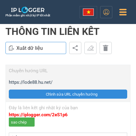
Phần mềm ghi nhật ký IP tốt nhất
THÔNG TIN LIÊN KẾT
Xuất dữ liệu
Chuyển hướng URL
https://lode88.hu.net/
Chỉnh sửa URL chuyển hướng
Đây là liên kết ghi nhật ký của bạn
https://iplogger.com/2eS1p6
sao chép