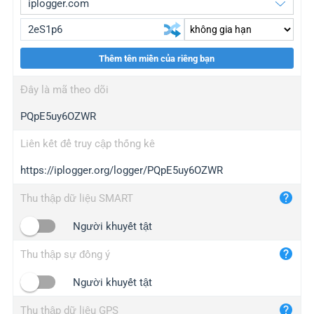
Thêm tên miền của riêng bạn
iplogger.org
upgrade
Đây là mã theo dõi
wl.gl
upgrade
PQpE5uy6OZWR
ed.tc
upgrade
bc.ax
upgrade
Liên kết để truy cập thống kê
https://iplogger.org/logger/PQpE5uy6OZWR
iplogger.com
maper.info
Thu thập dữ liệu SMART
iplogger.co
Người khuyết tật
2no.co
Thu thập sự đồng ý
yip.su
iplogger.info
Người khuyết tật
iplog.co
Thu thập dữ liệu GPS