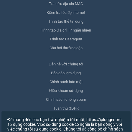
Tra cứu địa chỉ MAC
Kiểm tra tốc độ internet
Trình tạo thẻ tín dụng
Trình tạo địa chỉ IP ngẫu nhiên
Trình tạo Useragent
Câu hỏi thường gặp
Liên hệ với chúng tôi
Báo cáo lạm dụng
Chính sách bảo mật
Điều khoản sử dụng
Chính sách chống spam
Tuân thủ GDPR
Xóa dữ liệu của tôi
Để mang đến cho bạn trải nghiệm tốt nhất, https://iplogger.org
sử dụng cookie. Việc sử dụng cookie có nghĩa là bạn đồng ý với
Rút lại sự đồng ý
việc chúng tôi sử dụng cookie. Chúng tôi đã công bố chính sách