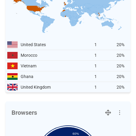
United States
1
20%
Morocco
1
20%
Vietnam
1
20%
Ghana
1
20%
United Kingdom
1
20%
Browsers
60%