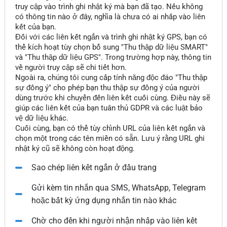
truy cập vào trình ghi nhật ký mà bạn đã tạo. Nếu không
có thông tin nào ở đây, nghĩa là chưa có ai nhấp vào liên
kết của bạn.
Đối với các liên kết ngắn và trình ghi nhật ký GPS, bạn có
thể kích hoạt tùy chọn bổ sung "Thu thập dữ liệu SMART"
và "Thu thập dữ liệu GPS". Trong trường hợp này, thông tin
về người truy cập sẽ chi tiết hơn.
Ngoài ra, chúng tôi cung cấp tính năng độc đáo "Thu thập
sự đồng ý" cho phép bạn thu thập sự đồng ý của người
dùng trước khi chuyển đến liên kết cuối cùng. Điều này sẽ
giúp các liên kết của bạn tuân thủ GDPR và các luật bảo
vệ dữ liệu khác.
Cuối cùng, bạn có thể tùy chỉnh URL của liên kết ngắn và
chọn một trong các tên miền có sẵn. Lưu ý rằng URL ghi
nhật ký cũ sẽ không còn hoạt động.
Sao chép liên kết ngắn ở đầu trang
Gửi kèm tin nhắn qua SMS, WhatsApp, Telegram
hoặc bất kỳ ứng dụng nhắn tin nào khác
Chờ cho đến khi người nhận nhấp vào liên kết