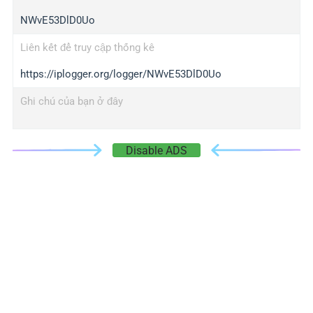
NWvE53DlD0Uo
Liên kết để truy cập thống kê
https://iplogger.org/logger/NWvE53DlD0Uo
Ghi chú của bạn ở đây
Disable ADS