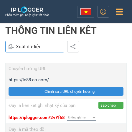
Phần mềm ghi nhật ký IP tốt nhất
THÔNG TIN LIÊN KẾT
Xuất dữ liệu
Chuyển hướng URL
https://lc88-co.com/
Chỉnh sửa URL chuyển hướng
Đây là liên kết ghi nhật ký của bạn
sao chép
https://iplogger.com/2vYf68
Đây là mã theo dõi