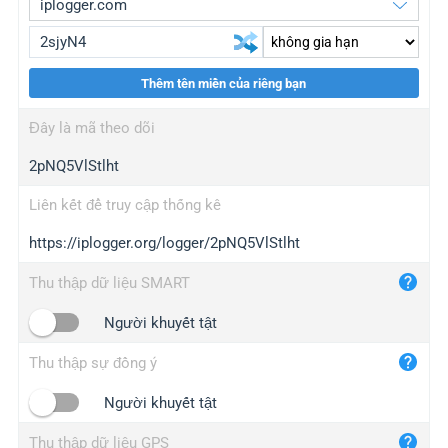
Thêm tên miền của riêng bạn
iplogger.org
upgrade
Đây là mã theo dõi
wl.gl
upgrade
2pNQ5VlStlht
ed.tc
upgrade
bc.ax
upgrade
Liên kết để truy cập thống kê
https://iplogger.org/logger/2pNQ5VlStlht
iplogger.com
maper.info
Thu thập dữ liệu SMART
iplogger.co
Người khuyết tật
2no.co
Thu thập sự đồng ý
yip.su
iplogger.info
Người khuyết tật
iplog.co
Thu thập dữ liệu GPS