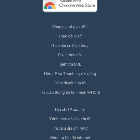
Công cụ rút gọn URL
Theo dõi vị trí
Theo dõi số điện thoại
Pixel theo dõi
Kiểm tra URL
Đếm IP và Thanh người dùng
Trình duyệt của tôi
Tra cứu thông tin tên miền WHOIS
Địa chỉ IP của tôi
Trình theo dõi địa chỉ IP
Tra cứu địa chỉ MAC
Kiểm tra tốc độ internet