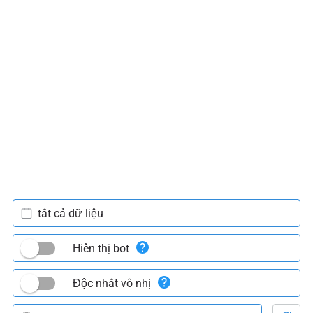
tất cả dữ liệu
Hiển thị bot
Độc nhất vô nhị