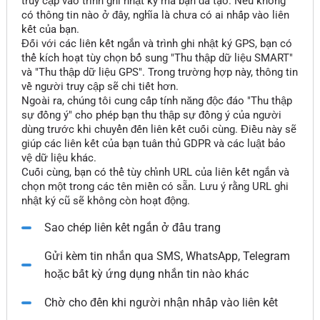
truy cập vào trình ghi nhật ký mà bạn đã tạo. Nếu không
có thông tin nào ở đây, nghĩa là chưa có ai nhấp vào liên
kết của bạn.
Đối với các liên kết ngắn và trình ghi nhật ký GPS, bạn có
thể kích hoạt tùy chọn bổ sung "Thu thập dữ liệu SMART"
và "Thu thập dữ liệu GPS". Trong trường hợp này, thông tin
về người truy cập sẽ chi tiết hơn.
Ngoài ra, chúng tôi cung cấp tính năng độc đáo "Thu thập
sự đồng ý" cho phép bạn thu thập sự đồng ý của người
dùng trước khi chuyển đến liên kết cuối cùng. Điều này sẽ
giúp các liên kết của bạn tuân thủ GDPR và các luật bảo
vệ dữ liệu khác.
Cuối cùng, bạn có thể tùy chỉnh URL của liên kết ngắn và
chọn một trong các tên miền có sẵn. Lưu ý rằng URL ghi
nhật ký cũ sẽ không còn hoạt động.
Sao chép liên kết ngắn ở đầu trang
Gửi kèm tin nhắn qua SMS, WhatsApp, Telegram
hoặc bất kỳ ứng dụng nhắn tin nào khác
Chờ cho đến khi người nhận nhấp vào liên kết