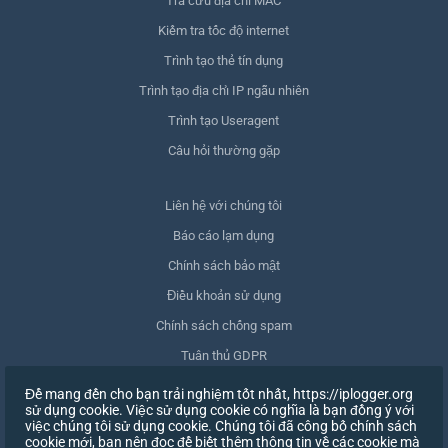
Tra cứu địa chỉ MAC
Kiểm tra tốc độ internet
Trình tạo thẻ tín dụng
Trình tạo địa chỉ IP ngẫu nhiên
Trình tạo Useragent
Câu hỏi thường gặp
Liên hệ với chúng tôi
Báo cáo lạm dụng
Chính sách bảo mật
Điều khoản sử dụng
Chính sách chống spam
Tuân thủ GDPR
Xóa dữ liệu của tôi
Để mang đến cho bạn trải nghiệm tốt nhất, https://iplogger.org
sử dụng cookie. Việc sử dụng cookie có nghĩa là bạn đồng ý với
Rút lại sự đồng ý
việc chúng tôi sử dụng cookie. Chúng tôi đã công bố chính sách
cookie mới, bạn nên đọc để biết thêm thông tin về các cookie mà