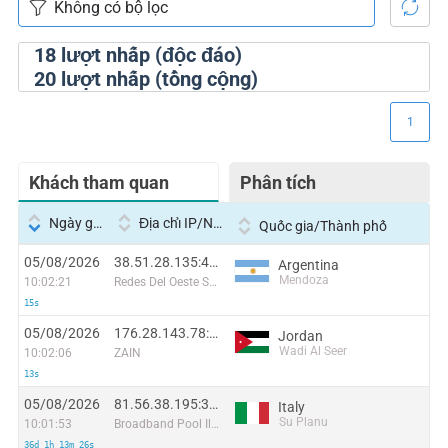
18
lượt nhấp (độc đáo)
20
lượt nhấp (tổng cộng)
1
Khách tham quan
Phân tích
Ngày giờ
Địa chỉ IP/Nhà cung cấp dịch vụ
Quốc gia/Thành phố
05/08/2026
38.51.28.135:44418
Argentina
Mendoza
10:02:21
Redes Del Oeste S.A
15s
05/08/2026
176.28.143.78:38954
Jordan
Wadi Al Seer
10:02:06
ZAIN
13s
05/08/2026
81.56.38.195:38504
Italy
Su Planu
10:01:53
Broadband Pool Iliad Italia
36d 1h 13m 26s