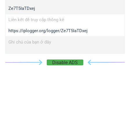
Ze7T5IaTDxej
Liên kết để truy cập thống kê
https://iplogger.org/logger/Ze7T5IaTDxej
Ghi chú của bạn ở đây
Disable ADS