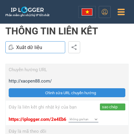
Phần mềm ghi nhật ký IP tốt nhất
THÔNG TIN LIÊN KẾT
Xuất dữ liệu
Chuyển hướng URL
http://xaopen88.com/
Chỉnh sửa URL chuyển hướng
Đây là liên kết ghi nhật ký của bạn
sao chép
https://iplogger.com/2e4Eb6
Đây là mã theo dõi