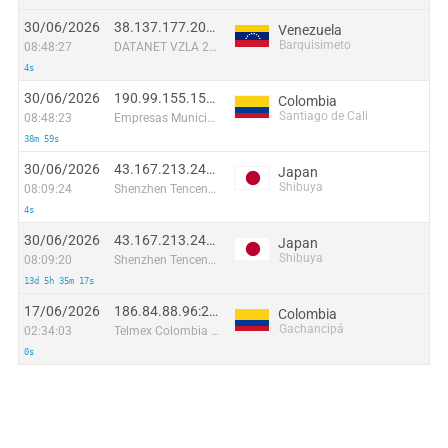
30/06/2026
38.137.177.201:58116
Venezuela
Barquisimeto
08:48:27
DATANET VZLA 2021, C.A
4s
30/06/2026
190.99.155.159:49930
Colombia
Santiago de Cali
08:48:23
Empresas Municipales De Cali E.i.c.e. E.S.P.
38m 59s
30/06/2026
43.167.213.243:17349
Japan
Shibuya
08:09:24
Shenzhen Tencent Computer Systems Company Limited
4s
30/06/2026
43.167.213.243:41699
Japan
Shibuya
08:09:20
Shenzhen Tencent Computer Systems Company Limited
13d 5h 35m 17s
17/06/2026
186.84.88.96:21936
Colombia
Gachancipá
02:34:03
Telmex Colombia S.A.
0s