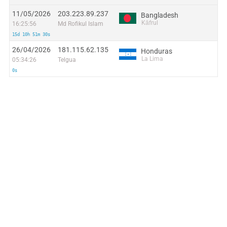
11/05/2026
203.223.89.237
Bangladesh
Kāfrul
16:25:56
Md Rofikul Islam
15d 10h 51m 30s
26/04/2026
181.115.62.135
Honduras
La Lima
05:34:26
Telgua
0s