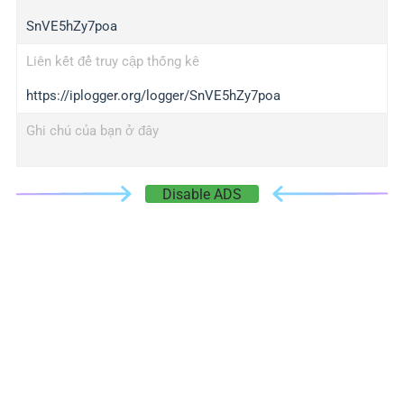
SnVE5hZy7poa
Liên kết để truy cập thống kê
https://iplogger.org/logger/SnVE5hZy7poa
Ghi chú của bạn ở đây
Disable ADS