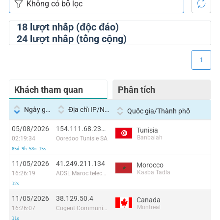
18
lượt nhấp (độc đáo)
24
lượt nhấp (tổng cộng)
1
Khách tham quan
Phân tích
Ngày giờ
Địa chỉ IP/Nhà cung cấp dịch vụ
Quốc gia/Thành phố
05/08/2026
154.111.68.238:40350
Tunisia
Banbalah
02:19:34
Ooredoo Tunisie SA
85d 9h 53m 15s
11/05/2026
41.249.211.134
Morocco
Kasba Tadla
16:26:19
ADSL Maroc telecom
12s
11/05/2026
38.129.50.4
Canada
Montreal
16:26:07
Cogent Communications
11s