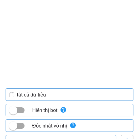
tất cả dữ liệu
Hiển thị bot
Độc nhất vô nhị