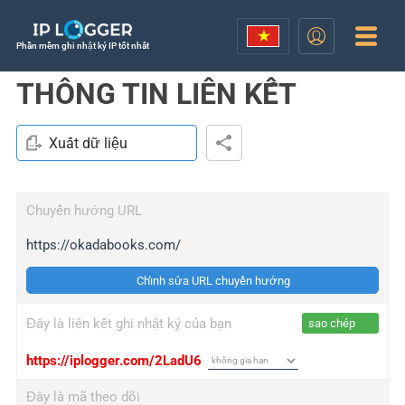
Phần mềm ghi nhật ký IP tốt nhất
THÔNG TIN LIÊN KẾT
Xuất dữ liệu
Chuyển hướng URL
https://okadabooks.com/
Chỉnh sửa URL chuyển hướng
Đây là liên kết ghi nhật ký của bạn
sao chép
https://iplogger.com/2LadU6
Đây là mã theo dõi