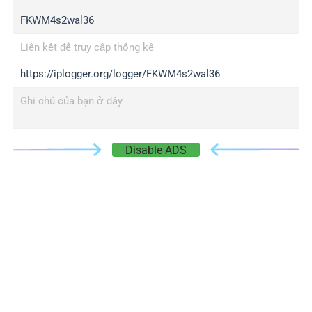
FKWM4s2wal36
Liên kết để truy cập thống kê
https://iplogger.org/logger/FKWM4s2wal36
Ghi chú của bạn ở đây
Disable ADS