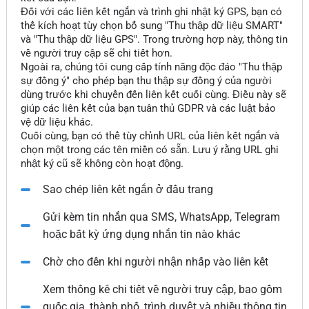
Đối với các liên kết ngắn và trình ghi nhật ký GPS, bạn có
thể kích hoạt tùy chọn bổ sung "Thu thập dữ liệu SMART"
và "Thu thập dữ liệu GPS". Trong trường hợp này, thông tin
về người truy cập sẽ chi tiết hơn.
Ngoài ra, chúng tôi cung cấp tính năng độc đáo "Thu thập
sự đồng ý" cho phép bạn thu thập sự đồng ý của người
dùng trước khi chuyển đến liên kết cuối cùng. Điều này sẽ
giúp các liên kết của bạn tuân thủ GDPR và các luật bảo
vệ dữ liệu khác.
Cuối cùng, bạn có thể tùy chỉnh URL của liên kết ngắn và
chọn một trong các tên miền có sẵn. Lưu ý rằng URL ghi
nhật ký cũ sẽ không còn hoạt động.
Sao chép liên kết ngắn ở đầu trang
Gửi kèm tin nhắn qua SMS, WhatsApp, Telegram
hoặc bất kỳ ứng dụng nhắn tin nào khác
Chờ cho đến khi người nhận nhấp vào liên kết
Xem thống kê chi tiết về người truy cập, bao gồm
quốc gia, thành phố, trình duyệt và nhiều thông tin