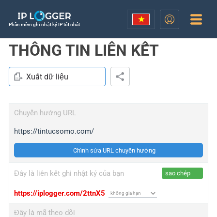
Phần mềm ghi nhật ký IP tốt nhất
THÔNG TIN LIÊN KẾT
Xuất dữ liệu
Chuyển hướng URL
https://tintucsomo.com/
Chỉnh sửa URL chuyển hướng
Đây là liên kết ghi nhật ký của bạn
sao chép
https://iplogger.com/2ttnX5
Đây là mã theo dõi