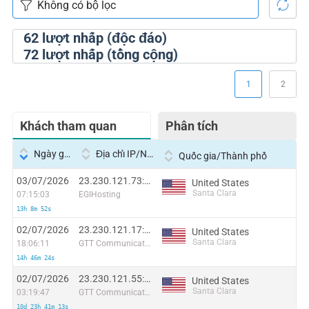
62
lượt nhấp (độc đáo)
72
lượt nhấp (tổng cộng)
1
2
Khách tham quan
Phân tích
Ngày giờ
Địa chỉ IP/Nhà cung cấp dịch vụ
Quốc gia/Thành phố
03/07/2026
23.230.121.73:48362
United States
Santa Clara
07:15:03
EGIHosting
13h 8m 52s
02/07/2026
23.230.121.17:31552
United States
Santa Clara
18:06:11
GTT Communications Inc.
14h 46m 24s
02/07/2026
23.230.121.55:10744
United States
Santa Clara
03:19:47
GTT Communications Inc.
10d 23h 41m 13s