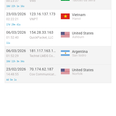
Taboão da Serra
00:23:37
Vivo
18d 22h 1m 16s
23/03/2026
123.16.137.173
Vietnam
Hanoi
02:22:21
VNPT
17d 29m 41s
06/03/2026
154.28.33.163
United States
Ashburn
01:52:40
QuickPacket, LLC
11s
06/03/2026
181.117.163.101
Argentina
San Isidro
01:52:29
Techtel LMDS Comunicaciones Interactivas S.A.
10d 11h 3m 34s
23/02/2026
70.174.62.187
United States
Norfolk
14:48:55
Cox Communications Inc.
4d 5m 1s