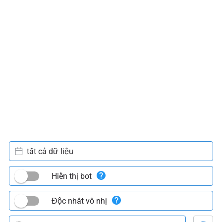
tất cả dữ liệu
Hiển thị bot
Độc nhất vô nhị