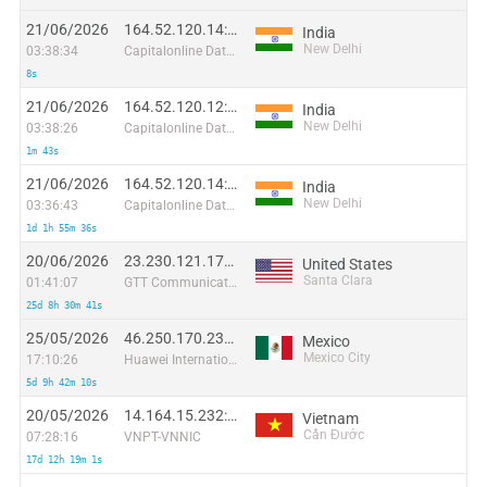
21/06/2026
164.52.120.14:39551
India
New Delhi
03:38:34
Capitalonline Data Service (HK) Co
8s
21/06/2026
164.52.120.12:14574
India
New Delhi
03:38:26
Capitalonline Data Service (HK) Co
1m 43s
21/06/2026
164.52.120.14:54766
India
New Delhi
03:36:43
Capitalonline Data Service (HK) Co
1d 1h 55m 36s
20/06/2026
23.230.121.175:20138
United States
Santa Clara
01:41:07
GTT Communications Inc.
25d 8h 30m 41s
25/05/2026
46.250.170.236:40046
Mexico
Mexico City
17:10:26
Huawei International Pte. Ltd.
5d 9h 42m 10s
20/05/2026
14.164.15.232:59391
Vietnam
Cần Đước
07:28:16
VNPT-VNNIC
17d 12h 19m 1s