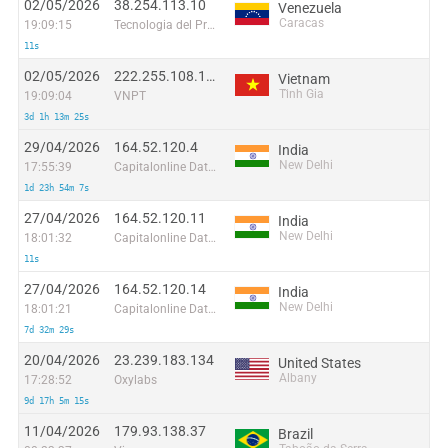
02/05/2026
38.254.113.10
Venezuela
Caracas
19:09:15
Tecnologia del Presente 18, C.A
11s
02/05/2026
222.255.108.177
Vietnam
Tĩnh Gia
19:09:04
VNPT
3d 1h 13m 25s
29/04/2026
164.52.120.4
India
New Delhi
17:55:39
Capitalonline Data Service (HK) Co
1d 23h 54m 7s
27/04/2026
164.52.120.11
India
New Delhi
18:01:32
Capitalonline Data Service (HK) Co
11s
27/04/2026
164.52.120.14
India
New Delhi
18:01:21
Capitalonline Data Service (HK) Co
7d 32m 29s
20/04/2026
23.239.183.134
United States
Albany
17:28:52
Oxylabs
9d 17h 5m 15s
11/04/2026
179.93.138.37
Brazil