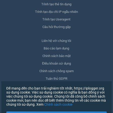
Trình tạo thẻ tín dụng
Trình tạo địa chỉ IP ngẫu nhiên
Trình tạo Useragent
Câu hỏi thường gặp
Liên hệ với chúng tôi
Báo cáo lạm dụng
Chính sách bảo mật
Điều khoản sử dụng
Chính sách chống spam
Tuân thủ GDPR
Xóa dữ liệu của tôi
Để mang đến cho bạn trải nghiệm tốt nhất, https://iplogger.org
sử dụng cookie. Việc sử dụng cookie có nghĩa là bạn đồng ý với
Rút lại sự đồng ý
việc chúng tôi sử dụng cookie. Chúng tôi đã công bố chính sách
cookie mới, bạn nên đọc để biết thêm thông tin về các cookie mà
chúng tôi sử dụng. Xem
Chính sách cookie
ĐĂNG KÝ