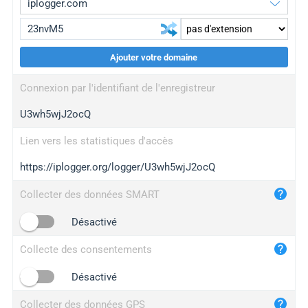
Ajouter votre domaine
iplogger.org
upgrade
Connexion par l'identifiant de l'enregistreur
wl.gl
upgrade
U3wh5wjJ2ocQ
ed.tc
upgrade
bc.ax
upgrade
Lien vers les statistiques d'accès
https://iplogger.org/logger/U3wh5wjJ2ocQ
iplogger.com
maper.info
Collecter des données SMART
iplogger.co
Désactivé
2no.co
Collecte des consentements
yip.su
iplogger.info
Désactivé
iplog.co
Collecter des données GPS