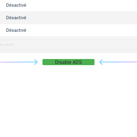
gger.com
Désactivé
r.info
Désactivé
gger.co
co
Désactivé
su
gger.info
g.co
Disable ADS
gger.cn