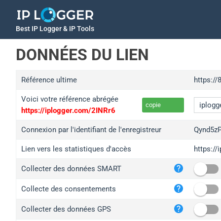
Best IP Logger & IP Tools
DONNÉES DU LIEN
Référence ultime
https://
Voici votre référence abrégée
copie
https://iplogger.com/2INRr6
Connexion par l'identifiant de l'enregistreur
Qynd5z
Lien vers les statistiques d'accès
https:/
iplo
Collecter des données SMART
wl.g
ed.t
Collecte des consentements
bc.a
Collecter des données GPS