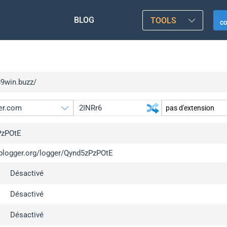
BLOG
TOOLS
C
89win.buzz/
PzPOtE
/iplogger.org/logger/Qynd5zPzPOtE
gger.org
upgr
Désactivé
l
upgr
c
upgr
Désactivé
x
upgr
Désactivé