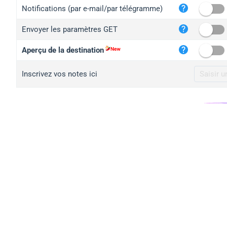
iplo
Notifications (par e-mail/par télégramme)
mape
Envoyer les paramètres GET
iplo
2no.
Aperçu de la destination
yip.
Inscrivez vos notes ici
iplo
iplo
iplo