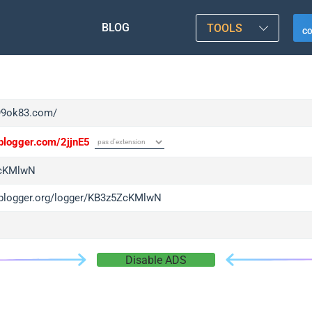
BLOG
TOOLS
C
/99ok83.com/
iplogger.com/2jjnE5
cKMlwN
/iplogger.org/logger/KB3z5ZcKMlwN
Disable ADS