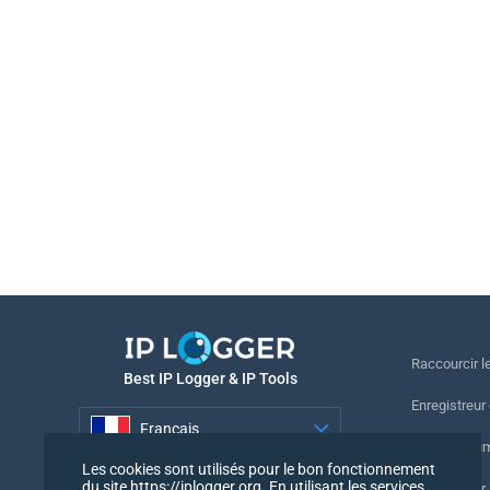
Raccourcir le
Best IP Logger & IP Tools
Enregistreur
Français
Suivre le nu
Les cookies sont utilisés pour le bon fonctionnement
Français
du site https://iplogger.org. En utilisant les services
Enregistreur 