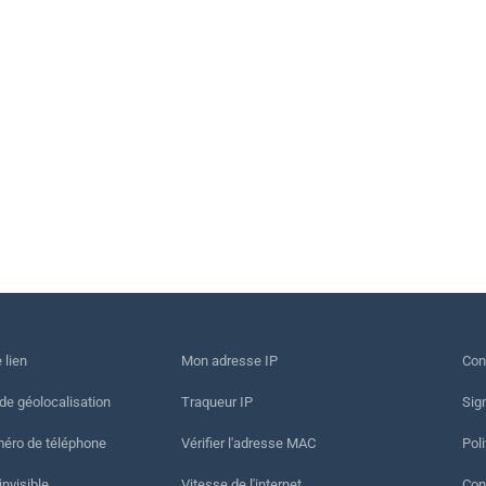
 lien
Mon adresse IP
Con
 de géolocalisation
Traqueur IP
Sig
méro de téléphone
Vérifier l'adresse MAC
Poli
invisible
Vitesse de l'internet
Cond