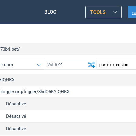
BLOG
TOOLS
C
773brl.bet/
YlQHKX
/iplogger.org/logger/8hdQ5KYlQHKX
gger.org
upgr
Désactivé
l
upgr
c
upgr
Désactivé
x
upgr
Désactivé