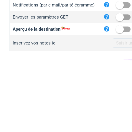
iplo
Notifications (par e-mail/par télégramme)
mape
Envoyer les paramètres GET
iplo
2no.
Aperçu de la destination
yip.
Inscrivez vos notes ici
iplo
iplo
iplo