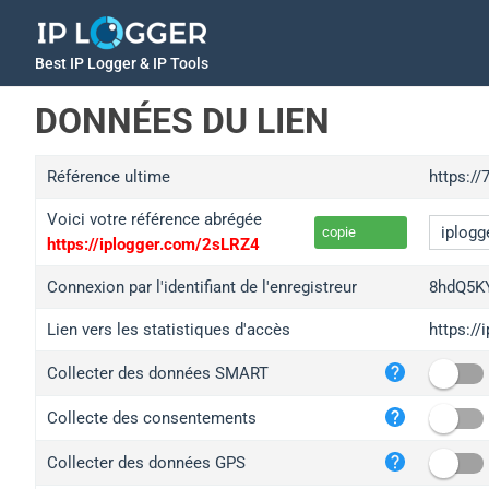
Best IP Logger & IP Tools
DONNÉES DU LIEN
Référence ultime
https://
Voici votre référence abrégée
copie
https://iplogger.com/2sLRZ4
Connexion par l'identifiant de l'enregistreur
8hdQ5K
Lien vers les statistiques d'accès
https:/
iplo
Collecter des données SMART
wl.g
ed.t
Collecte des consentements
bc.a
Collecter des données GPS