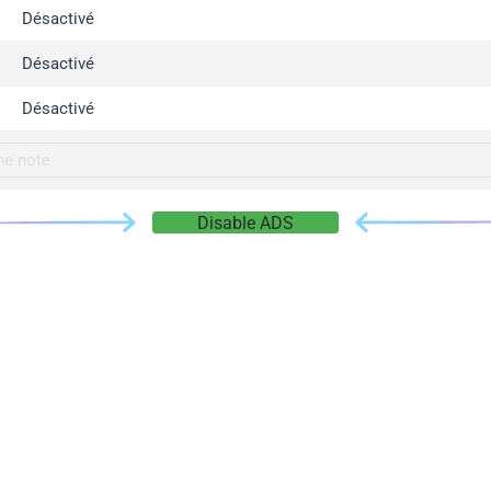
gger.com
Désactivé
r.info
Désactivé
gger.co
co
Désactivé
su
gger.info
g.co
Disable ADS
gger.cn