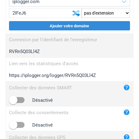
Ajouter votre domaine
iplogger.org
upgrade
Connexion par l'identifiant de l'enregistreur
wl.gl
upgrade
RVRn5Q03Ll4Z
ed.tc
upgrade
bc.ax
upgrade
Lien vers les statistiques d'accès
https://iplogger.org/logger/RVRn5Q03Ll4Z
iplogger.com
maper.info
Collecter des données SMART
iplogger.co
Désactivé
2no.co
Collecte des consentements
yip.su
iplogger.info
Désactivé
iplog.co
Collecter des données GPS