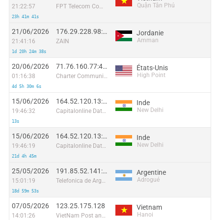
Quận Tân Phú
21:22:57
FPT Telecom Company
23h 41m 41s
21/06/2026
176.29.228.98:38957
Jordanie
Amman
21:41:16
ZAIN
1d 20h 24m 38s
20/06/2026
71.76.160.77:47673
États-Unis
High Point
01:16:38
Charter Communications
4d 5h 30m 6s
15/06/2026
164.52.120.13:63619
Inde
New Delhi
19:46:32
Capitalonline Data Service (HK) Co
13s
15/06/2026
164.52.120.13:7328
Inde
New Delhi
19:46:19
Capitalonline Data Service (HK) Co
21d 4h 45m
25/05/2026
191.85.52.141:50626
Argentine
Adrogué
15:01:19
Telefonica de Argentina
18d 59m 53s
07/05/2026
123.25.175.128
Vietnam
Hanoi
14:01:26
VietNam Post and Telecom Corporation