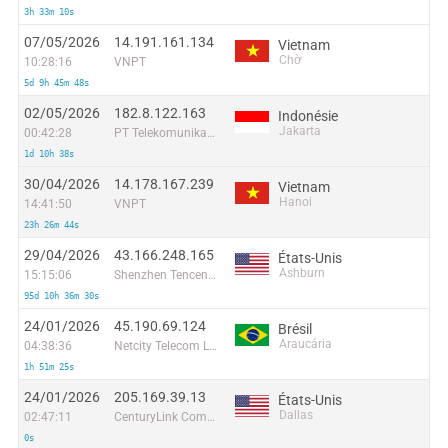
3h 33m 10s
07/05/2026
14.191.161.134
Vietnam
Chờ
10:28:16
VNPT
5d 9h 45m 48s
02/05/2026
182.8.122.163
Indonésie
Jakarta
00:42:28
PT Telekomunikasi Selular Indonesia
1d 10h 38s
30/04/2026
14.178.167.239
Vietnam
Hanoi
14:41:50
VNPT
23h 26m 44s
29/04/2026
43.166.248.165
États-Unis
Ashburn
15:15:06
Shenzhen Tencent Computer Systems Company Limited
95d 10h 36m 30s
24/01/2026
45.190.69.124
Brésil
Araucária
04:38:36
Netcity Telecom Ltda
1h 51m 25s
24/01/2026
205.169.39.13
États-Unis
Dallas
02:47:11
CenturyLink Communications, LLC
0s