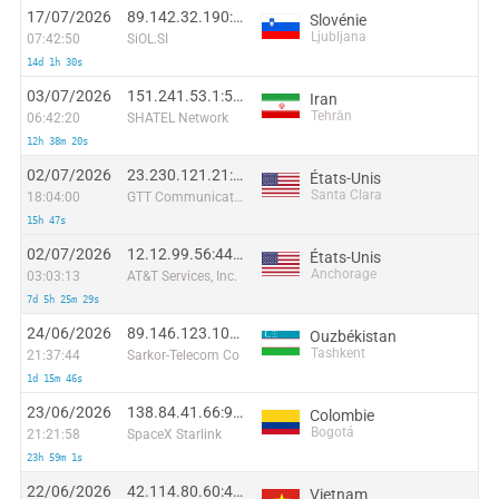
17/07/2026
89.142.32.190:38762
Slovénie
Ljubljana
07:42:50
SiOL.SI
14d 1h 30s
03/07/2026
151.241.53.1:55010
Iran
Tehrān
06:42:20
SHATEL Network
12h 38m 20s
02/07/2026
23.230.121.21:32698
États-Unis
Santa Clara
18:04:00
GTT Communications Inc.
15h 47s
02/07/2026
12.12.99.56:44826
États-Unis
Anchorage
03:03:13
AT&T Services, Inc.
7d 5h 25m 29s
24/06/2026
89.146.123.104:34454
Ouzbékistan
Tashkent
21:37:44
Sarkor-Telecom Co
1d 15m 46s
23/06/2026
138.84.41.66:9668
Colombie
Bogotá
21:21:58
SpaceX Starlink
23h 59m 1s
22/06/2026
42.114.80.60:43734
Vietnam