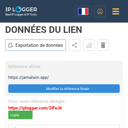
Best IP Logger & IP Tools
DONNÉES DU LIEN
Exportation de données
Référence ultime
https://jamalwin.app/
Modifier la référence finale
Voici votre référence abrégée
https://iplogger.com/2IFeJ6
copie