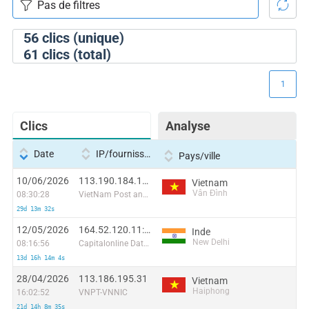
56
clics (unique)
61
clics (total)
1
Clics
Analyse
Date
IP/fournisseur
Pays/ville
10/06/2026
113.190.184.12:59960
Vietnam
Vân Đình
08:30:28
VietNam Post and Telecom Corporation
29d 13m 32s
12/05/2026
164.52.120.11:34610
Inde
New Delhi
08:16:56
Capitalonline Data Service (HK) Co
13d 16h 14m 4s
28/04/2026
113.186.195.31
Vietnam
Haiphong
16:02:52
VNPT-VNNIC
21d 14h 8m 35s