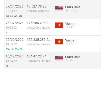
07/04/2026
13.52.178.23
États-Unis
San Jose
01:54:17
Amazon.com, Inc.
40d 5h 59m 14s
25/02/2026
125.235.235.244
Vietnam
Tân An
19:55:03
Viettel Corporation
1s
25/02/2026
125.235.235.244
Vietnam
Tân An
19:55:02
Viettel Corporation
224d 6h 19m 20s
16/07/2025
154.47.22.74
États-Unis
Ashburn
13:35:42
Datacamp Limited
0s