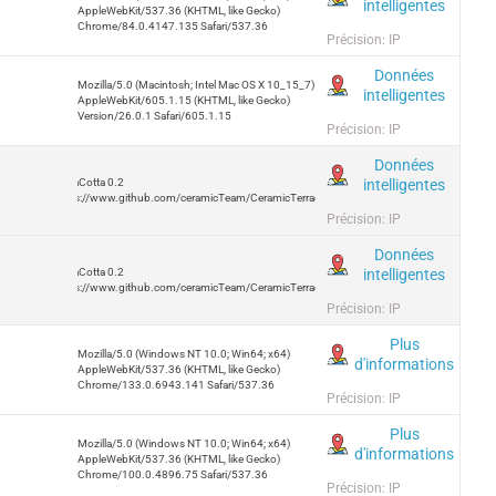
intelligentes
AppleWebKit/537.36 (KHTML, like Gecko)
Chrome/84.0.4147.135 Safari/537.36
Précision: IP
Données
Mozilla/5.0 (Macintosh; Intel Mac OS X 10_15_7)
intelligentes
AppleWebKit/605.1.15 (KHTML, like Gecko)
Version/26.0.1 Safari/605.1.15
Précision: IP
Données
intelligentes
TerraCotta 0.2
https://www.github.com/ceramicTeam/CeramicTerracotta
Précision: IP
Données
intelligentes
TerraCotta 0.2
https://www.github.com/ceramicTeam/CeramicTerracotta
Précision: IP
Plus
Mozilla/5.0 (Windows NT 10.0; Win64; x64)
d'informations
AppleWebKit/537.36 (KHTML, like Gecko)
Chrome/133.0.6943.141 Safari/537.36
Précision: IP
Plus
Mozilla/5.0 (Windows NT 10.0; Win64; x64)
d'informations
AppleWebKit/537.36 (KHTML, like Gecko)
Chrome/100.0.4896.75 Safari/537.36
Précision: IP