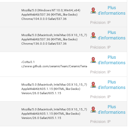
Plus
Mozilla/5.0 (Windows NT 10.0; Win64; x64)
d'informations
AppleWebKit/537.36 (KHTML, like Gecko)
Chrome/104.0.0.0 Safari/537.36
Précision: IP
Plus
Mozilla/5.0 (Macintosh; Intel Mac OS X 10_15_7)
d'informations
AppleWebKit/537.36 (KHTML, like Gecko)
Chrome/136.0.0.0 Safari/537.36
Précision: IP
Plus
d'informations
Terra Cotta 0.1
https://www.github.com/ceramicTeam/CeramicTerracotta
Précision: IP
Plus
Mozilla/5.0 (Macintosh; Intel Mac OS X 10_15_7)
d'informations
AppleWebKit/605.1.15 (KHTML, like Gecko)
Version/26.0 Safari/605.1.15
Précision: IP
Plus
Mozilla/5.0 (Macintosh; Intel Mac OS X 10_15_7)
d'informations
AppleWebKit/605.1.15 (KHTML, like Gecko)
Version/26.0 Safari/605.1.15
Précision: IP