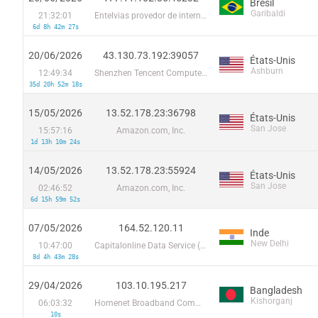
Brésil
Garibaldi
21:32:01
Entelvias provedor de internet ltda
6d 8h 42m 27s
20/06/2026
43.130.73.192:39057
États-Unis
Ashburn
12:49:34
Shenzhen Tencent Computer Systems Company Limited
35d 20h 52m 18s
15/05/2026
13.52.178.23:36798
États-Unis
San Jose
15:57:16
Amazon.com, Inc.
1d 13h 10m 24s
14/05/2026
13.52.178.23:55924
États-Unis
San Jose
02:46:52
Amazon.com, Inc.
6d 15h 59m 52s
07/05/2026
164.52.120.11
Inde
New Delhi
10:47:00
Capitalonline Data Service (HK) Co
8d 4h 43m 28s
29/04/2026
103.10.195.217
Bangladesh
Kishorganj
06:03:32
Homenet Broadband Communication and Technologies
10s