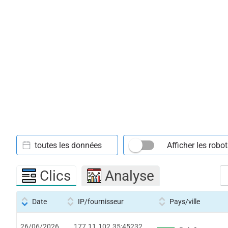
toutes les données
Afficher les robo
Clics
Analyse
Date
IP/fournisseur
Pays/ville
26/06/2026
177.11.102.35:45232