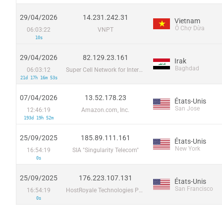
29/04/2026
14.231.242.31
Vietnam
Ô Chợ Dừa
06:03:22
VNPT
10s
29/04/2026
82.129.23.161
Irak
Baghdad
06:03:12
Super Cell Network for Internet Services LTD
21d 17h 16m 53s
07/04/2026
13.52.178.23
États-Unis
San Jose
12:46:19
Amazon.com, Inc.
193d 19h 52m
25/09/2025
185.89.111.161
États-Unis
New York
16:54:19
SIA "Singularity Telecom"
0s
25/09/2025
176.223.107.131
États-Unis
San Francisco
16:54:19
HostRoyale Technologies Pvt Ltd
0s