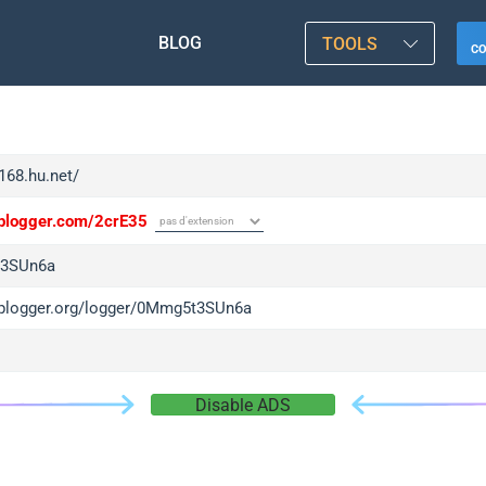
BLOG
TOOLS
C
f168.hu.net/
/iplogger.com/2crE35
3SUn6a
/iplogger.org/logger/0Mmg5t3SUn6a
Disable ADS